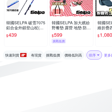
韓國SELPA 破雪7075
韓國SELPA 加大繽紛
韓國SE
鋁合金外鎖登山杖(四
野餐墊 露營 地墊 防潮
維折疊
色任選)
墊(三色任選)
登山杖 
439
599
1,08
$
$
$
色任選)
挑戰低價
快速到貨
有現貨
挑戰低價
價格低到高
排序
更多