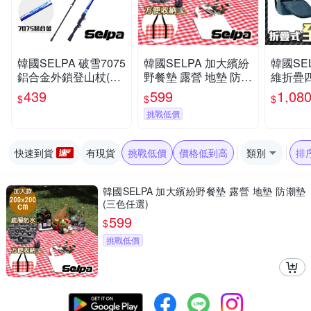
韓國SELPA 破雪7075
韓國SELPA 加大繽紛
韓國SE
鋁合金外鎖登山杖(四
野餐墊 露營 地墊 防潮
維折疊
色任選)
墊(三色任選)
登山杖 
439
599
1,08
$
$
$
色任選)
挑戰低價
快速到貨
有現貨
挑戰低價
價格低到高
類別
排
韓國SELPA 加大繽紛野餐墊 露營 地墊 防潮墊
(三色任選)
599
$
挑戰低價