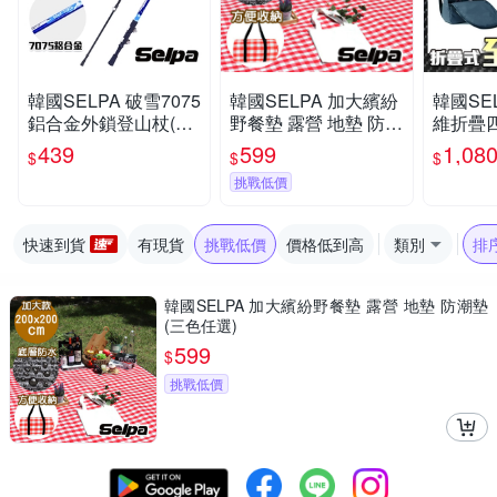
韓國SELPA 破雪7075
韓國SELPA 加大繽紛
韓國SE
鋁合金外鎖登山杖(四
野餐墊 露營 地墊 防潮
維折疊
色任選)
墊(三色任選)
登山杖 
439
599
1,08
$
$
$
色任選)
挑戰低價
快速到貨
有現貨
挑戰低價
價格低到高
類別
排
韓國SELPA 加大繽紛野餐墊 露營 地墊 防潮墊
(三色任選)
599
$
挑戰低價