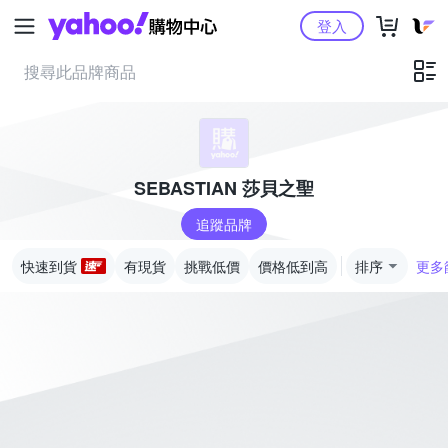
Yahoo購物中心
登入
SEBASTIAN 莎貝之聖
追蹤品牌
快速到貨
有現貨
挑戰低價
價格低到高
排序
更多