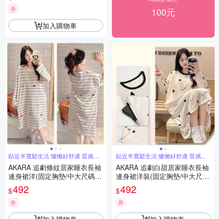
券
100元
加入購物車
貼近半寬鬆生活 慵懶好舒適 質感居
貼近半寬鬆生活 慵懶好舒適 質感居
家
家
AKARA 追劇條紋居家睡衣長袖
AKARA 追劇白甜居家睡衣長袖
連身裙洋(固定胸墊/中大尺碼2X
連身裙洋裝(固定胸墊/中大尺碼
L/保暖發熱)
2XL/保暖發熱)
492
492
$
$
券
券
加入購物車
加入購物車