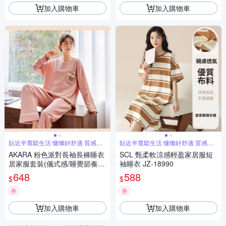
加入購物車
加入購物車
貼近半寬鬆生活 慵懶好舒適 質感居
貼近半寬鬆生活 慵懶好舒適 質感居
家
家
AKARA 粉色派對長袖長褲睡衣
SCL 甄柔軟涼感輕盈家居服短
居家服套裝(儀式感/睡覺節奏/
袖睡衣 JZ-18990
好睡眠帶來好心情)
648
588
$
$
券
券
加入購物車
加入購物車