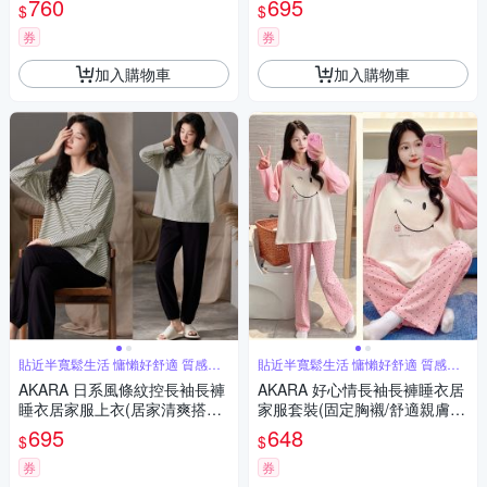
760
695
$
$
券
券
加入購物車
加入購物車
貼近半寬鬆生活 慵懶好舒適 質感居
貼近半寬鬆生活 慵懶好舒適 質感居
家
家
AKARA 日系風條紋控長袖長褲
AKARA 好心情長袖長褲睡衣居
睡衣居家服上衣(居家清爽搭配/
家服套裝(固定胸襯/舒適親膚布
舒適親膚布料/增加柔順舒眠)
料/增加柔順舒眠)
695
648
$
$
券
券