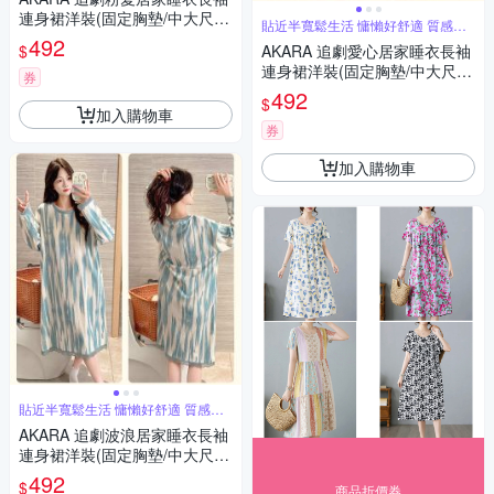
連身裙洋裝(固定胸墊/中大尺碼
貼近半寬鬆生活 慵懶好舒適 質感居
2XL/保暖發熱)
家
492
$
AKARA 追劇愛心居家睡衣長袖
連身裙洋裝(固定胸墊/中大尺碼
券
2XL/保暖發熱)
492
$
加入購物車
券
加入購物車
貼近半寬鬆生活 慵懶好舒適 質感居
家
AKARA 追劇波浪居家睡衣長袖
連身裙洋裝(固定胸墊/中大尺碼
2XL/保暖發熱)
492
$
商品折價券