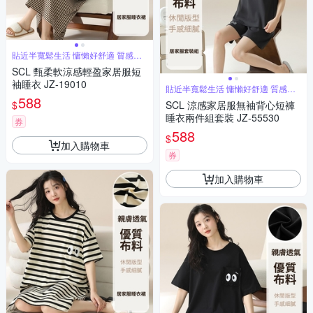
貼近半寬鬆生活 慵懶好舒適 質感居
家
SCL 甄柔軟涼感輕盈家居服短
袖睡衣 JZ-19010
貼近半寬鬆生活 慵懶好舒適 質感居
家
588
$
SCL 涼感家居服無袖背心短褲
睡衣兩件組套裝 JZ-55530
券
588
$
加入購物車
券
加入購物車