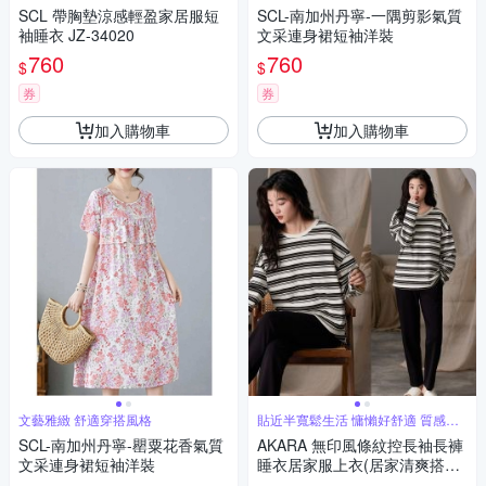
SCL 帶胸墊涼感輕盈家居服短
SCL-南加州丹寧-一隅剪影氣質
袖睡衣 JZ-34020
文采連身裙短袖洋裝
760
760
$
$
券
券
加入購物車
加入購物車
文藝雅緻 舒適穿搭風格
貼近半寬鬆生活 慵懶好舒適 質感居
家
SCL-南加州丹寧-罌粟花香氣質
AKARA 無印風條紋控長袖長褲
文采連身裙短袖洋裝
睡衣居家服上衣(居家清爽搭配/
舒適親膚布料/增加柔順舒眠)