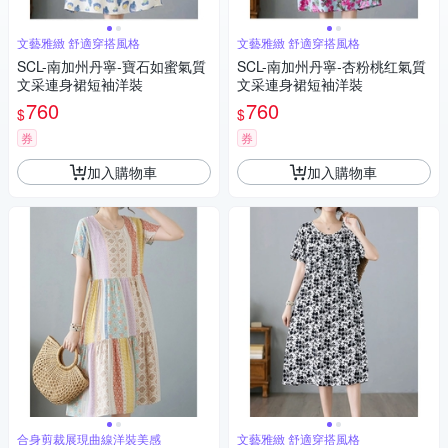
文藝雅緻 舒適穿搭風格
文藝雅緻 舒適穿搭風格
SCL-南加州丹寧-寶石如蜜氣質
SCL-南加州丹寧-杏粉桃红氣質
文采連身裙短袖洋裝
文采連身裙短袖洋裝
760
760
$
$
券
券
加入購物車
加入購物車
合身剪裁展現曲線洋裝美感
文藝雅緻 舒適穿搭風格