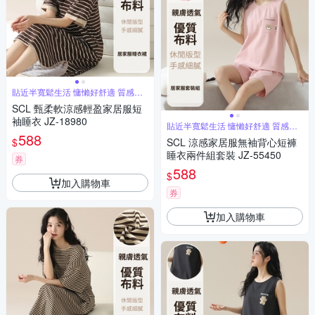
貼近半寬鬆生活 慵懶好舒適 質感居
家
SCL 甄柔軟涼感輕盈家居服短
袖睡衣 JZ-18980
貼近半寬鬆生活 慵懶好舒適 質感居
家
588
$
SCL 涼感家居服無袖背心短褲
睡衣兩件組套裝 JZ-55450
券
588
$
加入購物車
券
加入購物車