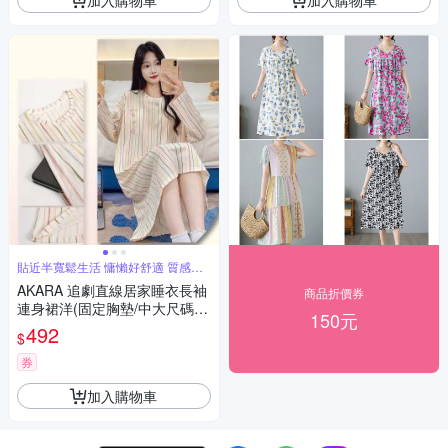
貼近半寬鬆生活 慵懶好舒適 質感居
家
AKARA 追劇直線居家睡衣長袖
商品折價券
連身裙洋(固定胸墊/中大尺碼2X
150元
L/保暖發熱)
492
$
券
加入購物車