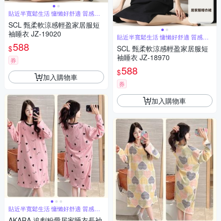
貼近半寬鬆生活 慵懶好舒適 質感居
家
SCL 甄柔軟涼感輕盈家居服短
袖睡衣 JZ-19020
貼近半寬鬆生活 慵懶好舒適 質感居
家
588
$
SCL 甄柔軟涼感輕盈家居服短
袖睡衣 JZ-18970
券
588
$
加入購物車
券
加入購物車
貼近半寬鬆生活 慵懶好舒適 質感居
家
AKARA 追劇粉愛居家睡衣長袖