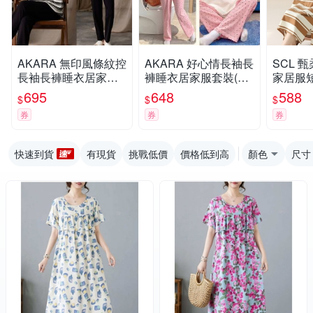
AKARA 無印風條紋控
AKARA 好心情長袖長
SCL 
長袖長褲睡衣居家服
褲睡衣居家服套裝(固
家居服短
上衣(居家清爽搭配/舒
定胸襯/舒適親膚布料/
8990
695
648
588
$
$
$
適親膚布料/增加柔順
增加柔順舒眠)
券
券
券
舒眠)
快速到貨
有現貨
挑戰低價
價格低到高
顏色
尺寸