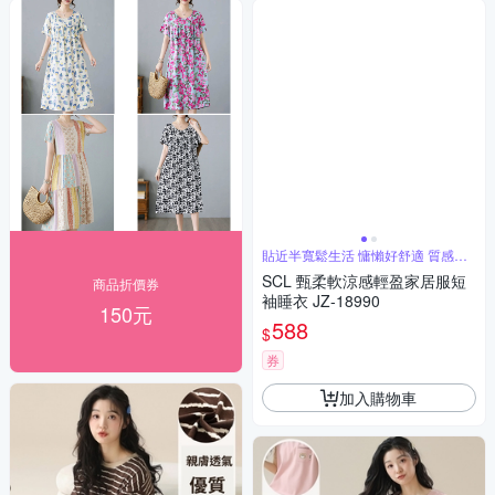
貼近半寬鬆生活 慵懶好舒適 質感居
家
SCL 甄柔軟涼感輕盈家居服短
商品折價券
袖睡衣 JZ-18990
150元
588
$
券
加入購物車