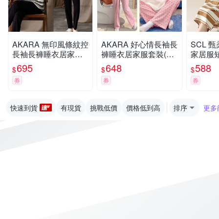
AKARA 無印風條紋控
AKARA 好心情長袖長
SCL 
長袖長褲睡衣居家服
褲睡衣居家服套裝(固
家居服短
上衣(居家清爽搭配/舒
定胸襯/舒適親膚布料/
8990
695
648
588
$
$
$
適親膚布料/增加柔順
增加柔順舒眠)
券
券
券
舒眠)
快速到貨
有現貨
挑戰低價
價格低到高
排序
更多