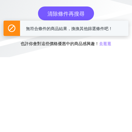
清除條件再搜尋
無符合條件的商品結果，換換其他篩選條件吧！
或
也許你會對這些價格優惠中的商品感興趣！
去逛逛