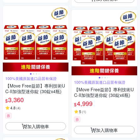
100%美國原裝進口品質有保證
100%美國原裝進口品質有保證
【Move Free益節】專利技術U
【Move Free益節】專利技術U
C-II加強型迷你錠 (30錠x4瓶)
C-II加強型迷你錠 (30錠x6瓶)
3,360
$
4,999
$
4.8
(
4
)
5
(
1
)
券
券
加入購物車
加入購物車