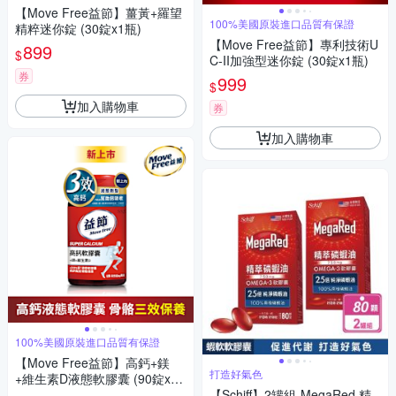
【Move Free益節】薑黃+羅望
100%美國原裝進口品質有保證
精粹迷你錠 (30錠x1瓶)
【Move Free益節】專利技術U
899
$
C-II加強型迷你錠 (30錠x1瓶)
券
999
$
加入購物車
券
加入購物車
100%美國原裝進口品質有保證
【Move Free益節】高鈣+鎂
打造好氣色
+維生素D液態軟膠囊 (90錠x1
瓶)
【Schiff】2罐組-MegaRed 精