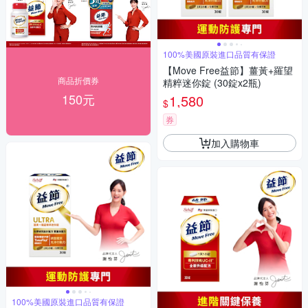
100%美國原裝進口品質有保證
【Move Free益節】薑黃+羅望
商品折價券
精粹迷你錠 (30錠x2瓶)
150元
1,580
$
券
加入購物車
100%美國原裝進口品質有保證