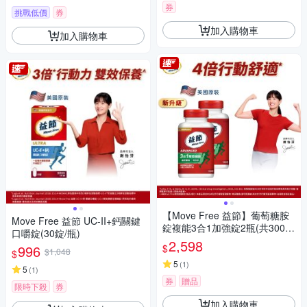
券
挑戰低價
券
加入購物車
加入購物車
【Move Free 益節】葡萄糖胺
Move Free 益節 UC-II+鈣關鍵
錠複能3合1加強錠2瓶(共300
口嚼錠(30錠/瓶)
錠)
2,598
$
996
$1,048
$
5
(
1
)
5
(
1
)
券
贈品
限時下殺
券
加入購物車