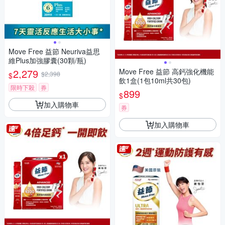
Move Free 益節 Neuriva益思
維Plus加強膠囊(30顆/瓶)
2,279
Move Free 益節 高鈣強化機能
$2,398
$
飲1盒(1包10ml共30包)
限時下殺
券
899
$
加入購物車
券
加入購物車