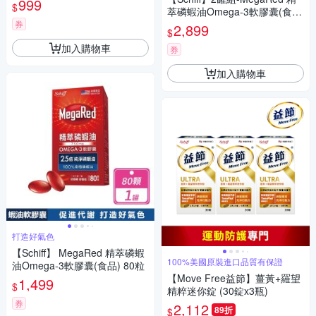
999
$
萃磷蝦油Omega-3軟膠囊(食
品) (80粒/罐)
券
2,899
$
加入購物車
券
加入購物車
打造好氣色
【Schiff】 MegaRed 精萃磷蝦
100%美國原裝進口品質有保證
油Omega-3軟膠囊(食品) 80粒
【Move Free益節】薑黃+羅望
1,499
$
精粹迷你錠 (30錠x3瓶)
券
2,112
89折
$