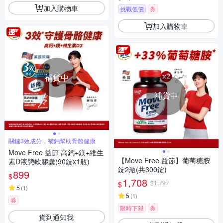
加入購物車
挑戰低價
券
加入購物車
補貨中
補貨中
關鍵3效成分，補鈣幫助骨骼健康
Move Free 益節 高鈣+鎂+維生
【Move Free 益節】葡萄糖胺
素D液態軟膠囊(90錠x1瓶)
錠2瓶(共300錠)
899
$
1,708
$1,797
$
5
(
1
)
5
(
1
)
券
限時下殺
券
貨到通知我