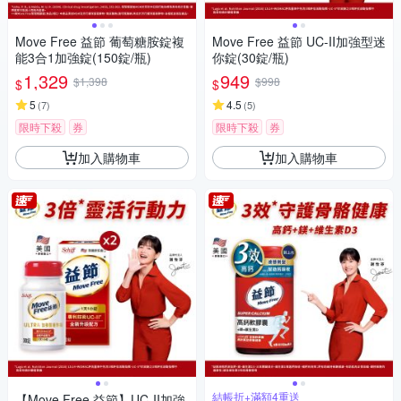
Move Free 益節 葡萄糖胺錠複
Move Free 益節 UC-II加強型迷
能3合1加強錠(150錠/瓶)
你錠(30錠/瓶)
1,329
949
$1,398
$998
$
$
5
4.5
(
7
)
(
5
)
限時下殺
券
限時下殺
券
加入購物車
加入購物車
結帳折+滿額4重送
【Move Free 益節】UC-II加強