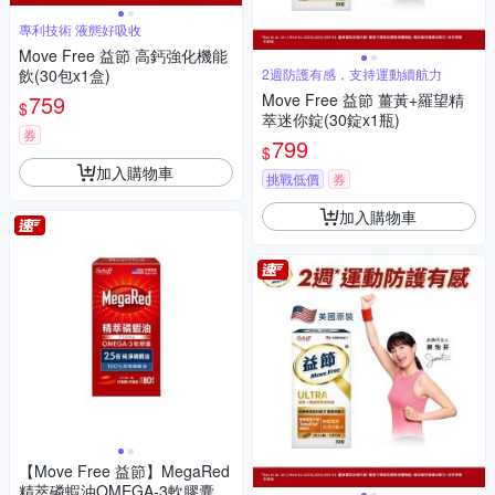
專利技術 液態好吸收
Move Free 益節 高鈣強化機能
飲(30包x1盒)
2週防護有感，支持運動續航力
759
Move Free 益節 薑黃+羅望精
$
萃迷你錠(30錠x1瓶)
券
799
$
加入購物車
挑戰低價
券
加入購物車
【Move Free 益節】MegaRed
精萃磷蝦油OMEGA-3軟膠囊(8