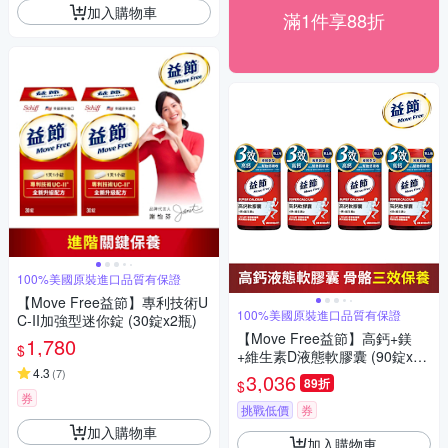
加入購物車
滿1件享88折
100%美國原裝進口品質有保證
【Move Free益節】專利技術U
100%美國原裝進口品質有保證
C-II加強型迷你錠 (30錠x2瓶)
【Move Free益節】高鈣+鎂
1,780
$
+維生素D液態軟膠囊 (90錠x4
4.3
瓶)
(
7
)
3,036
89折
$
券
挑戰低價
券
加入購物車
加入購物車