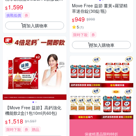
0顆/瓶)
1,599
Move Free 益節 薑黃+羅望精
$
萃迷你錠(30錠/瓶)
挑戰低價
券
949
$998
$
加入購物車
5
(
1
)
限時下殺
券
加入購物車
【Move Free 益節】高鈣強化
機能飲2盒(1包10ml共60包)
1,518
$1,597
$
限時下殺
券
贈品
保健精選品限時88折