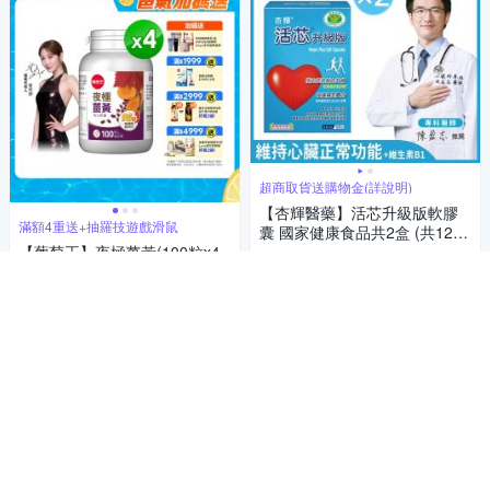
超商取貨送購物金(詳說明)
【杏輝醫藥】活芯升級版軟膠
滿額4重送+抽羅技遊戲滑鼠
囊 國家健康食品共2盒 (共120
【葡萄王】夜極薑黃(100粒x4
粒)
5,200
$
瓶)(95%高含量薑黃)
5
(
10
)
3,870
$4,299
$
贈品
4.9
(
16
)
加入購物車
限時下殺
券
贈品
加入購物車