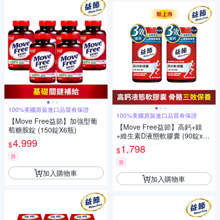
100%美國原裝進口品質有保證
100%美國原裝進口品質有保證
【Move Free益節】加強型葡
【Move Free益節】高鈣+鎂
萄糖胺錠 (150錠X6瓶)
+維生素D液態軟膠囊 (90錠x2
4,999
$
瓶)
1,798
$
券
券
加入購物車
加入購物車