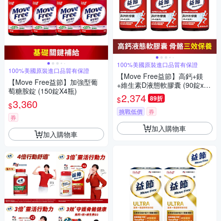
100%美國原裝進口品質有保證
100%美國原裝進口品質有保證
【Move Free益節】高鈣+鎂
【Move Free益節】加強型葡
+維生素D液態軟膠囊 (90錠x3
萄糖胺錠 (150錠X4瓶)
瓶)
2,374
89折
$
3,360
$
挑戰低價
券
券
加入購物車
加入購物車