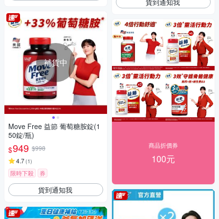
貨到通知我
補貨中
Move Free 益節 葡萄糖胺錠(1
50錠/瓶)
949
商品折價券
$998
$
100元
4.7
(
1
)
限時下殺
券
貨到通知我