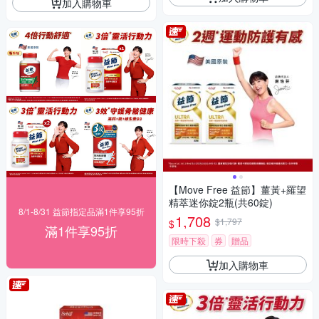
加入購物車
【Move Free 益節】薑黃+羅望
精萃迷你錠2瓶(共60錠)
8/1-8/31 益節指定品滿1件享95折
1,708
$1,797
$
滿1件享95折
限時下殺
券
贈品
加入購物車