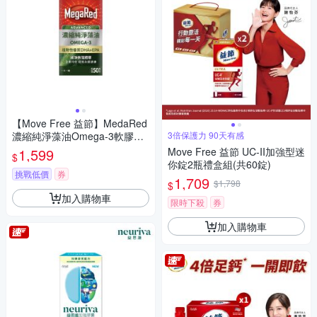
【Move Free 益節】MedaRed
濃縮純淨藻油Omega-3軟膠囊
3倍保護力 90天有感
(50顆/瓶)
1,599
Move Free 益節 UC-II加強型迷
$
你錠2瓶禮盒組(共60錠)
挑戰低價
券
1,709
$1,798
$
加入購物車
限時下殺
券
加入購物車