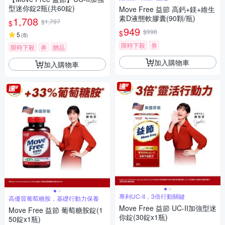
型迷你錠2瓶(共60錠)
Move Free 益節 高鈣+鎂+維生
素D液態軟膠囊(90顆/瓶)
1,708
$1,797
$
949
$998
$
5
(
8
)
限時下殺
券
限時下殺
券
贈品
加入購物車
加入購物車
專利UC-II，3倍行動關鍵
高優質葡萄糖胺，基礎行動力保養
Move Free 益節 UC-II加強型迷
Move Free 益節 葡萄糖胺錠(1
你錠(30錠x1瓶)
50錠x1瓶)