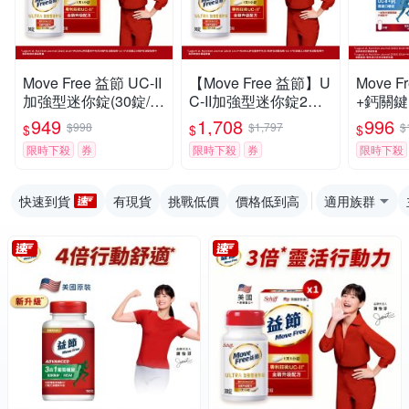
Move Free 益節 UC-II
【Move Free 益節】U
Move F
加強型迷你錠(30錠/
C-II加強型迷你錠2瓶
+鈣關鍵
瓶)
(共60錠)
瓶)
949
1,708
996
$998
$1,797
$
$
$
$
限時下殺
券
限時下殺
券
限時下殺
快速到貨
有現貨
挑戰低價
價格低到高
適用族群