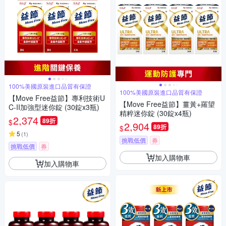
100%美國原裝進口品質有保證
100%美國原裝進口品質有保證
【Move Free益節】專利技術U
【Move Free益節】薑黃+羅望
C-II加強型迷你錠 (30錠x3瓶)
精粹迷你錠 (30錠x4瓶)
2,374
89折
$
2,904
89折
$
5
(
1
)
挑戰低價
券
挑戰低價
券
加入購物車
加入購物車