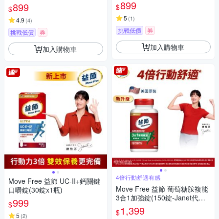
899
899
$
$
5
(
1
)
4.9
(
4
)
挑戰低價
券
挑戰低價
券
加入購物車
加入購物車
4倍行動舒適有感
Move Free 益節 UC-II+鈣關鍵
Move Free 益節 葡萄糖胺複能
口嚼錠(30錠x1瓶)
3合1加強錠(150錠-Janet代言/
999
$
玻尿酸鈉/MSM)
1,399
$
5
(
2
)