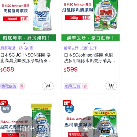
廁底清潔，舒拭如廁
鹼單去汙，潔白缸淨
日本SC JOHNSON莊臣 浴
日本SCJohnson莊臣 免刷
廁高濃度瞬效潔淨馬桶座墊
洗多用途除水垢去汙消臭浴
潔淨清潔液300ml/瓶(馬桶座
缸衛浴清潔粉160g/袋(浴室
658
599
$
$
墊,沖水按鈕,門把,紙巾架)
衛浴用品,塑料玩具除垢劑,
衛浴清潔)
挑戰低價
券
挑戰低價
券
補貨中
補貨中