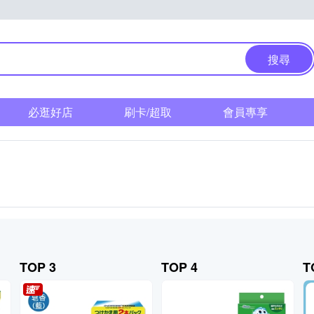
搜尋
必逛好店
刷卡/超取
會員專享
TOP 3
TOP 4
T