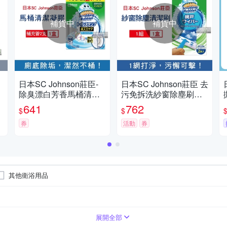
補貨中
補貨中
日本SC Johnson莊臣-
日本SC Johnson莊臣 去
除臭漂白芳香馬桶清潔
污免拆洗紗窗除塵刷清
/
劑凝膠補充管38gx2支/
潔組1盒-含刷柄1支+刷
641
762
$
$
盒 3款可選 (鑽石造型凝
頭1入+拋棄式清潔紙2入
凍可沖水約1440次,本品
券
(紗窗刷,紗窗清潔,門窗
活動
券
不含推桿)
刷)
其他衛浴用品
展開全部