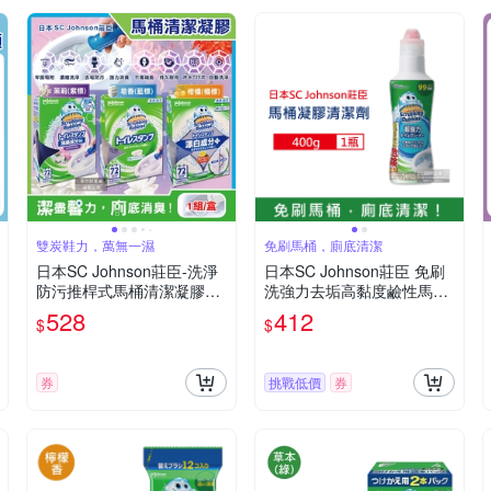
雙炭鞋力，萬無一濕
免刷馬桶，廁底清潔
日本SC Johnson莊臣-洗淨
日本SC Johnson莊臣 免刷
防污推桿式馬桶清潔凝膠38
洗強力去垢高黏度鹼性馬桶
g+推桿1支/盒(便器去污可替
凝膠清潔劑400g/瓶(約2分
528
412
$
$
換補充清潔劑,廁所免刷洗香
鐘瞬效潔淨版)
氛凍,鑽石造型凝凍可沖水約
720次)
券
挑戰低價
券