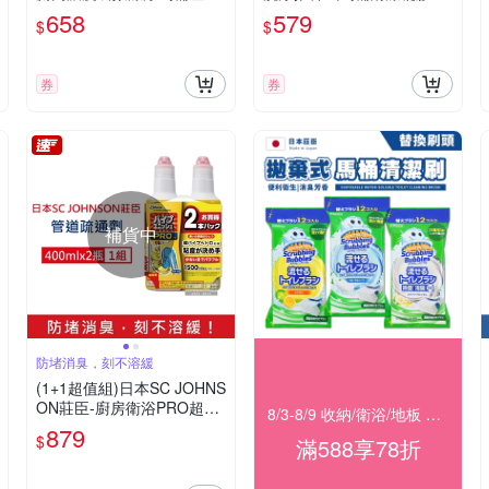
潔液300ml/白色瓶(馬桶座
g+推桿1支/盒(馬桶去尿漬消
658
579
$
$
墊,沖水按鈕,門把,紙巾架,兒
臭潔廁香氛,鑽石型防污凝凍
童便盆,沾濕衛生紙1擦即淨)
可沖約720次)
券
券
補貨中
防堵消臭，刻不溶緩
(1+1超值組)日本SC JOHNS
ON莊臣-廚房衛浴PRO超濃
8/3-8/9 收納/衛浴/地板 滿588享78折
縮強力消臭排水管道疏通凝
879
$
滿588享78折
膠清潔劑400mlx2瓶(深層分
解防堵塞溶解黏稠污垢毛髮)