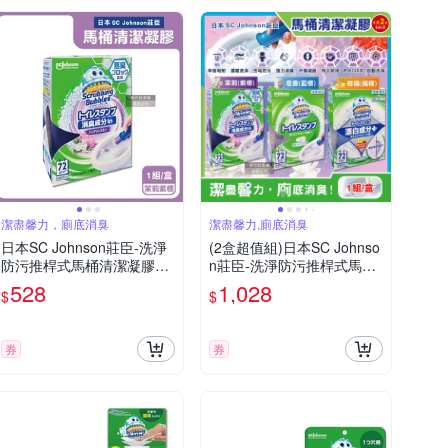
潔盡馨力，廁底消臭
潔盡馨力,廁底消臭
日本SC Johnson莊臣-洗淨
(2盒超值組)日本SC Johnso
防污推桿式馬桶清潔凝膠38
n莊臣-洗淨防污推桿式馬桶
g+推桿1支/盒(便器去污可替
清潔凝膠38g+推桿1支/盒
528
1,028
$
$
換補充清潔劑,廁所免刷洗香
(可替換補充清潔劑,廁所免
氛凍,鑽石造型凝凍可沖水約
刷洗香氛凍,鑽石造型凝凍可
720次)
沖水約720次)
券
券