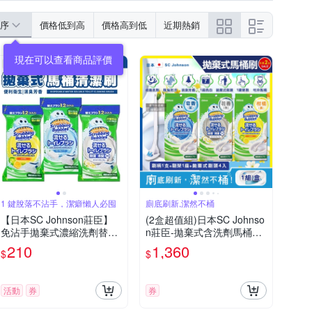
序
價格低到高
價格高到低
近期熱銷
1 鍵脫落不沾手，潔癖懶人必囤
廁底刷新,潔然不桶
【日本SC Johnson莊臣】
(2盒超值組)日本SC Johnso
免沾手拋棄式濃縮洗劑替換
n莊臣-拋棄式含洗劑馬桶刷
刷頭補充 1包 12入(不含刷
清潔組(刷柄1支+刷架1座
210
1,360
$
$
柄和刷架)
+替換式刷頭4入)/盒
活動
券
券