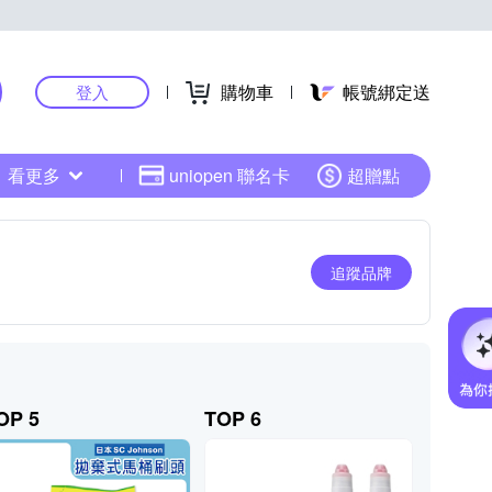
購物車
帳號綁定送
登入
看更多
uniopen 聯名卡
超贈點
追蹤品牌
OP 5
TOP 6
TOP