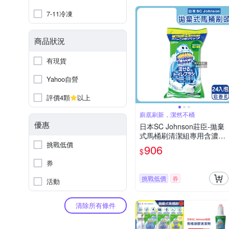
7-11冷凍
商品狀況
有現貨
Yahoo自營
評價4顆
以上
廁底刷新，潔然不桶
優惠
日本SC Johnson莊臣-拋棄
式馬桶刷清潔組專用含濃縮
挑戰低價
洗劑替換刷頭補充包24入/大
906
$
包(本品不含刷柄和刷架,免
券
沾手馬桶去污亮白,護釉面消
臭芳香)
挑戰低價
券
活動
清除所有條件