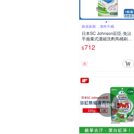
廁底刷新，潔然不桶
日本SC Johnson莊臣-免沾
手拋棄式濃縮洗劑馬桶刷清
潔組/盒-刷柄1支+刷架1座
712
$
+水溶性刷頭4入
券
補貨中