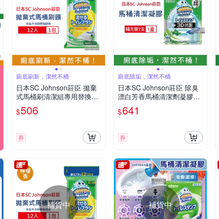
廁底刷新，潔然不桶
廁底除垢，潔然不桶
日本SC Johnson莊臣 拋棄
日本SC Johnson莊臣 除臭
式馬桶刷清潔組專用替換刷
漂白芳香馬桶清潔劑凝膠補
頭補充包12入/包(本品不含
充管38gx2支/盒(本品不含推
506
641
$
$
刷柄和刷架)
桿)(馬桶清潔,潔廁凝膠,芳香
凝膠,馬桶消臭)
券
券
補貨中
補貨中