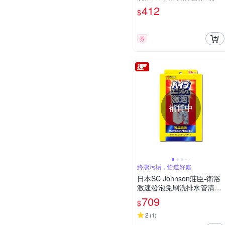
馬桶清潔劑400g/瓶(約2分
412
$
鐘瞬效潔淨版)
券
補貨中
終潔污垢，恰道好處
日本SC Johnson莊臣-衛浴
激速發泡免刷洗排水管清潔
粉21gx10包/盒(養護管道無
709
$
氯去污,浴室廁所U型管消臭
防堵塞)
2
(
1
)