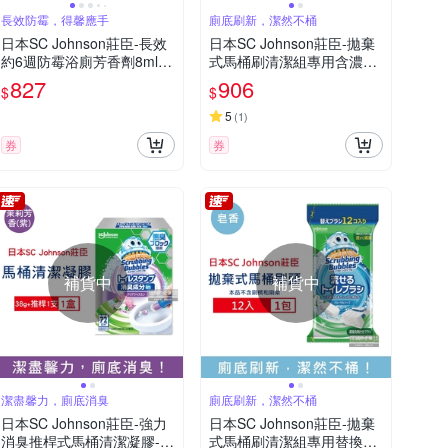
長效防霉，得馨應手
廁底刷新，潔然不桶
日本SC Johnson莊臣-長效
日本SC Johnson莊臣-拋棄
約6週防霉浴廁芳香劑8ml/
式馬桶刷清潔組專用含濃縮
盒-花香藍標(壁掛廁所香氛,
洗劑替換刷頭補充包-皂香
827
906
$
$
衛浴擴香,風呂磁磚隙縫天花
(新藍)24入/大包(本品不含
板除黑斑)
刷柄和刷架)
5
(
1
)
券
券
補貨中
補貨中
潔盡馨力，廁底消臭
廁底刷新，潔然不桶
日本SC Johnson莊臣-強力
日本SC Johnson莊臣-拋棄
消臭推桿式馬桶清潔凝膠-茉
式馬桶刷清潔組專用替換刷