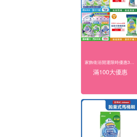
家飾衛浴開運限時優惠3折起
滿100大優惠