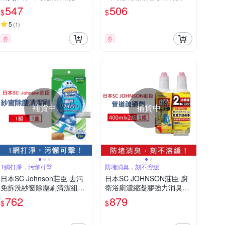
莉芳香(紫色)38g+推桿1支/
頭補充包12入/包-皂香(藍)
547
506
$
$
盒(鑽石造型凝凍可沖水約7
新藍(本品不含刷柄和刷架)
20次)
5
(
1
)
券
券
補貨中
補貨中
1網打淨，污懈可擊
防堵消臭，刻不溶緩
日本SC Johnson莊臣 去污
日本SC JOHNSON莊臣 廚
免拆洗紗窗除塵刷清潔組1
衛浴廁濃縮凝膠強力消臭排
盒-含刷柄1支+刷頭1入+拋
水管道疏通劑400mlx2瓶(深
762
879
$
$
棄式清潔紙2入(紗窗刷,紗窗
層分解防堵塞,溶解黏稠污垢
清潔,門窗刷)
毛髮)