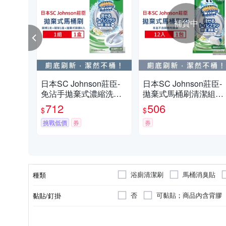
補貨中
日本SC Johnson莊臣-
日本SC Johnson莊臣-
免沾手拋棄式濃縮洗劑
拋棄式馬桶刷清潔組專
馬桶刷清潔組1盒(刷柄1
用替換刷頭補充包12入
712
506
$
$
支+刷架1座+水溶性刷頭
包-花香(灰)(本品不含刷
4入) 2款可選
挑戰低價
券
柄和刷架)
券
浴廁清潔刷
馬桶消臭貼
種類
否
可黏貼；商品內含背膠
黏貼/釘掛
不需組裝
需DIY自行組裝
組裝方式