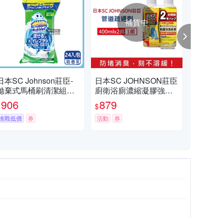
補貨中
日本SC Johnson莊臣-
日本SC JOHNSON莊臣
日本
拋棄式馬桶刷清潔組專
廚衛浴廁濃縮凝膠強力
洗
用含濃縮洗劑替換刷頭
消臭排水管道疏通劑400
潔凝
906
879
5
$
$
$
補充包24入/大包(本品不
mlx2瓶(深層分解防堵塞,
(便
含刷柄和刷架,免沾手馬
挑戰低價
券
溶解黏稠污垢毛髮)
活動
券
潔劑
券
桶去污亮白,護釉面消臭
鑽石
芳香)
20次