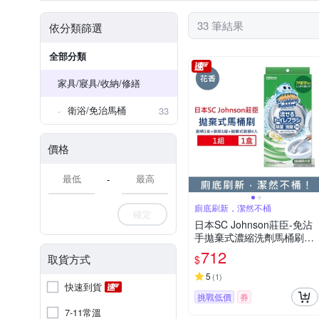
33 筆結果
依分類篩選
全部分類
家具/寢具/收納/修繕
衛浴/免治馬桶
33
價格
-
廁底刷新，潔然不桶
確定
日本SC Johnson莊臣-免沾
手拋棄式濃縮洗劑馬桶刷清
潔組1盒(刷柄1支+刷架1座
712
取貨方式
$
+水溶性刷頭4入) 2款可選
5
(
1
)
快速到貨
挑戰低價
券
7-11常溫