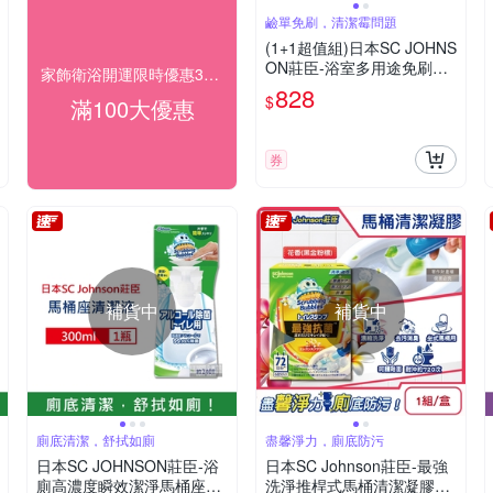
鹼單免刷，清潔霉問題
(1+1超值組)日本SC JOHNS
ON莊臣-浴室多用途免刷洗
家飾衛浴開運限時優惠3折起
瞬效強力浸透鹼性泡沫除霉
828
$
滿100大優惠
清潔劑400ml噴霧瓶+400ml
補充瓶
券
補貨中
補貨中
廁底清潔，舒拭如廁
盡馨淨力，廁底防污
日本SC JOHNSON莊臣-浴
日本SC Johnson莊臣-最強
廁高濃度瞬效潔淨馬桶座清
洗淨推桿式馬桶清潔凝膠38