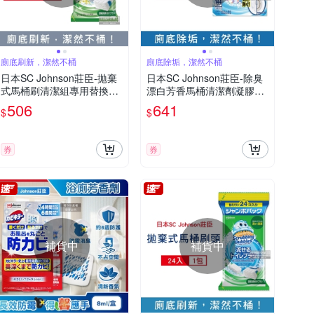
廁底刷新，潔然不桶
廁底除垢，潔然不桶
日本SC Johnson莊臣-拋棄
日本SC Johnson莊臣-除臭
式馬桶刷清潔組專用替換刷
漂白芳香馬桶清潔劑凝膠補
頭補充包12入/包-花香(灰)
充管38gx2支/盒 3款可選
506
641
$
$
(本品不含刷柄和刷架)
(鑽石造型凝凍可沖水約144
0次,本品不含推桿)
券
券
補貨中
補貨中