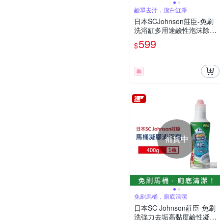
鹼單去汙，潔白缸淨
日本SCJohnson莊臣-免刷
洗浴缸多用途鹼性泡沫除水
垢去汙消臭清潔粉160g/袋
599
$
(浴室衛浴用品,臉盆椅子浴
蓋塑料玩具除垢劑)
券
補貨中
免刷馬桶，廁底清潔
日本SC Johnson莊臣-免刷
洗強力去垢高黏度鹼性凝膠