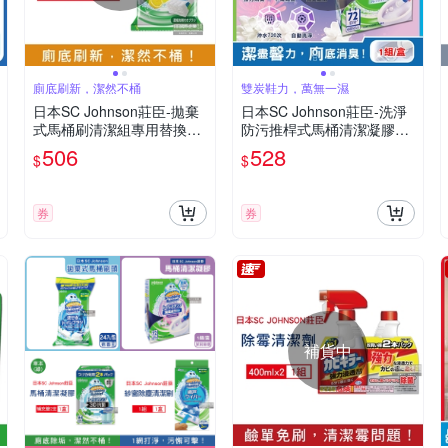
廁底刷新，潔然不桶
雙炭鞋力，萬無一濕
日本SC Johnson莊臣-拋棄
日本SC Johnson莊臣-洗淨
式馬桶刷清潔組專用替換刷
防污推桿式馬桶清潔凝膠38
頭補充包12入/包-檸檬香
g+推桿1支/盒(便器去污可替
506
528
$
$
(黃)新藍(本品不含刷柄和刷
換補充清潔劑,廁所免刷洗香
架)
氛凍,鑽石造型凝凍可沖水約
720次)
券
券
補貨中