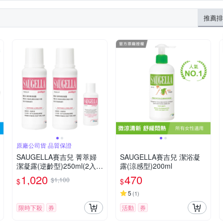
推薦排
原廠公司貨 品質保證
SAUGELLA賽吉兒 菁萃婦
SAUGELLA賽吉兒 潔浴凝
潔凝露(逆齡型)250ml(2入
露(涼感型)200ml
組)
1,020
470
$1,100
$
$
5
(
1
)
限時下殺
券
活動
券