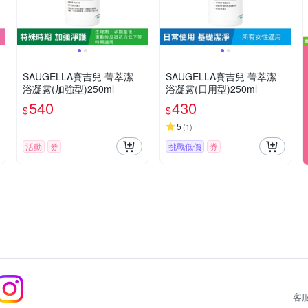
SAUGELLA賽吉兒 菁萃潔
SAUGELLA賽吉兒 菁萃潔
浴凝露(加強型)250ml
浴凝露(日用型)250ml
540
430
$
$
5
(
1
)
活動
券
挑戰低價
券
客