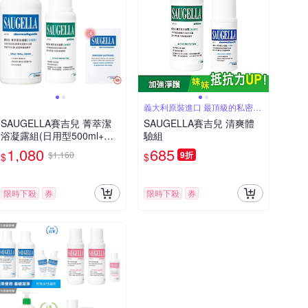
義大利原裝進口 最頂級的私密品
牌
SAUGELLA賽吉兒 菁萃潔
SAUGELLA賽吉兒 清爽體
浴凝露組(日用型500ml+加
驗組
強型250ml)
1,080
685
$1,160
9折
$
$
限時下殺
券
限時下殺
券