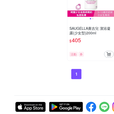
SAUGELLA賽吉兒 潔浴凝
露(少女型)200ml
405
$
活動
券
1