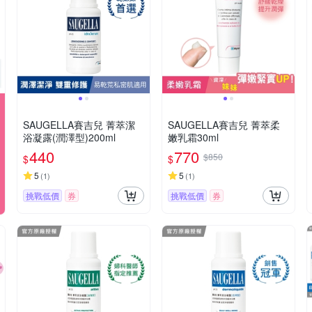
SAUGELLA賽吉兒 菁萃潔
SAUGELLA賽吉兒 菁萃柔
浴凝露(潤澤型)200ml
嫩乳霜30ml
440
770
$850
$
$
5
5
(
1
)
(
1
)
挑戰低價
券
挑戰低價
券