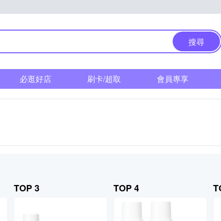
搜尋
必逛好店
刷卡/超取
會員專享
TOP 3
TOP 4
T