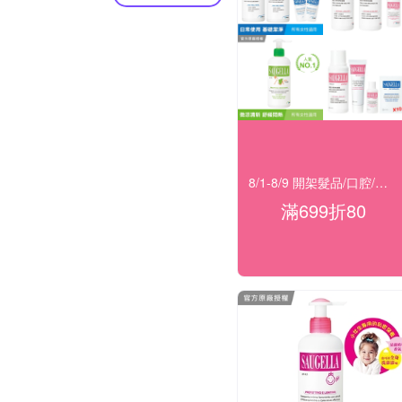
8/1-8/9 開架髮品/口腔/洗沐★滿699折80
滿699折80