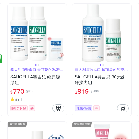
義大利原裝進口 最頂級的私密品
義大利原裝進口 最頂級的私密品
牌
牌
SAUGELLA賽吉兒 經典潔
SAUGELLA賽吉兒 30天妹
淨組
妹接力組
770
819
$850
$899
$
$
5
(
1
)
限時下殺
券
挑戰低價
券