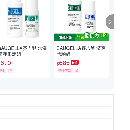
SAUGELLA賽吉兒 水漾
SAUGELLA賽吉兒 清爽
SA
潔淨限定組
體驗組
妹
670
685
8
9折
$
$
$
活動
券
限時下殺
券
挑戰