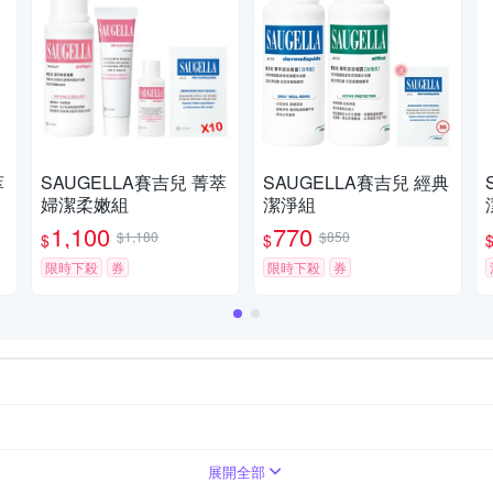
萃
SAUGELLA賽吉兒 菁萃
SAUGELLA賽吉兒 經典
l
婦潔柔嫩組
潔淨組
1,100
770
$1,180
$850
$
$
限時下殺
券
限時下殺
券
商品外包裝標示
保養套組
依商品外包裝標示
詳外包裝所示
詳外包裝
展開全部