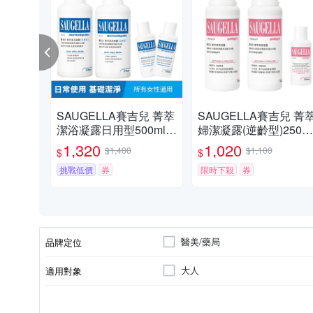
SAUGELLA賽吉兒 菁萃
SAUGELLA賽吉兒 菁
潔浴凝露日用型500ml(2
婦潔凝露(逆齡型)250m
入特惠組)
(2入組)
1,320
1,020
$1,400
$1,100
$
$
挑戰低價
券
限時下殺
券
醫美/藥局
品牌定位
大人
適用對象
各種肌膚
私密保養
詳見商品外包裝顯示
沐浴乳/沐浴露/沐浴精
詳見
清潔
適用膚質
適用部位
製造日期/有效日期
品類