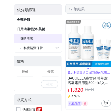
17 筆結果
依分類篩選
全部分類
日用清潔/洗沐/美髮
身體清潔
私密清潔保養
17
價格
-
義大利原裝進口 最頂級的私密品
牌
SAUGELLA賽吉兒 菁萃潔
浴凝露日用型500ml(2入特
確定
惠組)
1,320
$1,400
$
4.3
(
2
)
取貨方式
挑戰低價
券
快速到貨