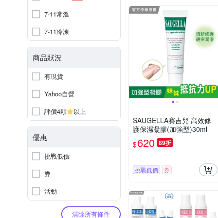
7-11常溫
7-11冷凍
商品狀況
有現貨
Yahoo自營
評價4顆
以上
SAUGELLA賽吉兒 高效修
護保濕凝膠(加強型)30ml
優惠
620
89折
$
挑戰低價
挑戰低價
券
券
活動
清除所有條件