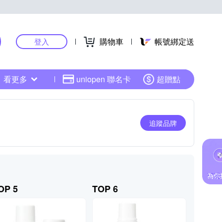
購物車
帳號綁定送
登入
看更多
uniopen 聯名卡
超贈點
追蹤品牌
OP 5
TOP 6
TOP