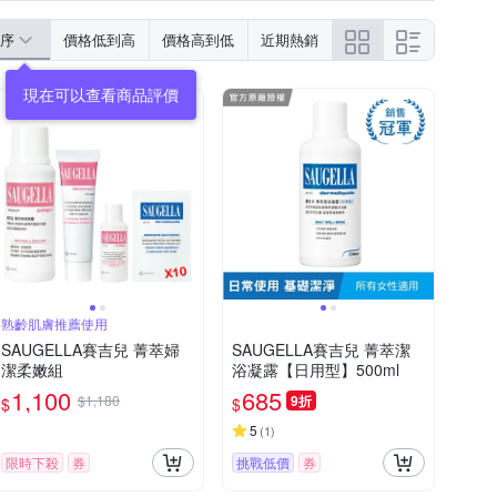
序
價格低到高
價格高到低
近期熱銷
熟齡肌膚推薦使用
SAUGELLA賽吉兒 菁萃婦
SAUGELLA賽吉兒 菁萃潔
潔柔嫩組
浴凝露【日用型】500ml
1,100
685
$1,180
9折
$
$
5
(
1
)
限時下殺
券
挑戰低價
券