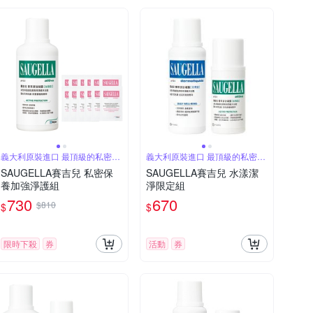
義大利原裝進口 最頂級的私密品
義大利原裝進口 最頂級的私密品
牌
牌
SAUGELLA賽吉兒 私密保
SAUGELLA賽吉兒 水漾潔
養加強淨護組
淨限定組
730
670
$810
$
$
限時下殺
券
活動
券