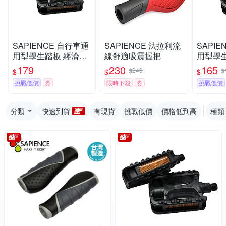
SAPIENCE 自行車通
SAPIENCE 法拉利流
SAPIE
用型學生踏板 經濟型
線舒適吸震握把
用型學
腳踏板 -快速到貨
腳踏板
179
230
165
$249
$
$
$
$
挑戰低價
券
限時下殺
券
挑戰低價
分類
快速到貨
有現貨
挑戰低價
價格低到高
種類