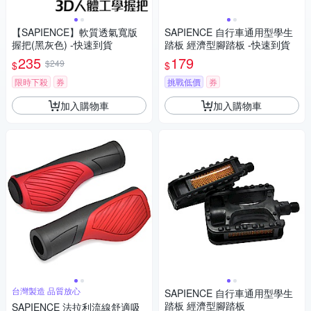
【SAPIENCE】軟質透氣寬版
SAPIENCE 自行車通用型學生
握把(黑灰色) -快速到貨
踏板 經濟型腳踏板 -快速到貨
235
179
$249
$
$
限時下殺
券
挑戰低價
券
加入購物車
加入購物車
台灣製造 品質放心
SAPIENCE 自行車通用型學生
踏板 經濟型腳踏板
SAPIENCE 法拉利流線舒適吸