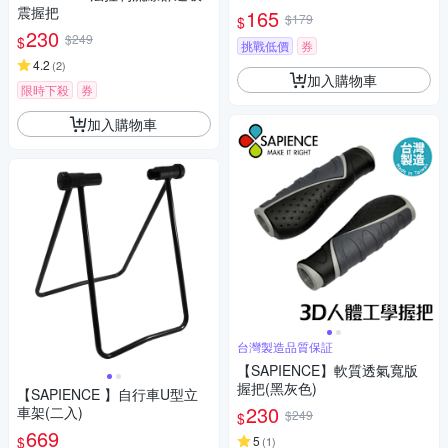
震握把
165
$179
$
230
$249
$
挑戰低價
券
4.2
(
2
)
加入購物車
限時下殺
券
加入購物車
台灣製造品質保証
【SAPIENCE】軟質透氣寬版
握把(黑灰色)
【SAPIENCE 】自行車U型立
230
車架(二入)
$249
$
669
$
5
(
1
)