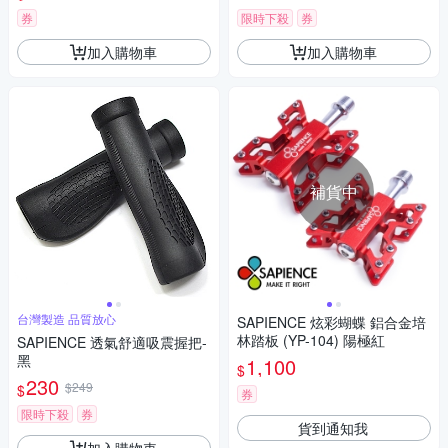
券
限時下殺
券
加入購物車
加入購物車
補貨中
台灣製造 品質放心
SAPIENCE 炫彩蝴蝶 鋁合金培
林踏板 (YP-104) 陽極紅
SAPIENCE 透氣舒適吸震握把-
黑
1,100
$
230
$249
$
券
限時下殺
券
貨到通知我
加入購物車