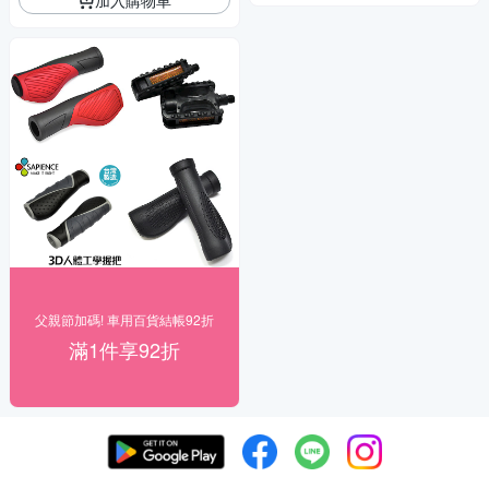
父親節加碼! 車用百貨結帳92折
滿1件享92折