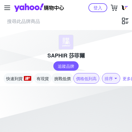
Yahoo購物中心
登入
SAPHIR 莎菲爾
追蹤品牌
快速到貨
有現貨
挑戰低價
價格低到高
排序
更多