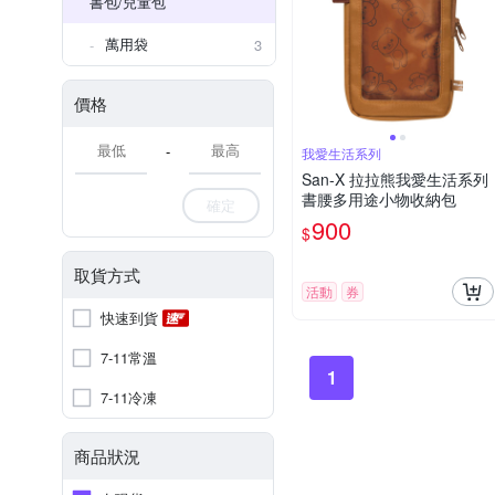
書包/兒童包
萬用袋
3
價格
-
我愛生活系列
San-X 拉拉熊我愛生活系列
書腰多用途小物收納包
確定
900
$
取貨方式
活動
券
快速到貨
7-11常溫
1
7-11冷凍
商品狀況