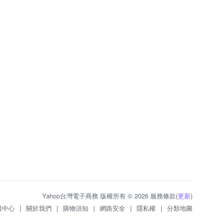
Yahoo台灣電子商務 版權所有 © 2026 服務條款(
更新
)
服中心
|
關於我們
|
購物須知
|
網路安全
|
隱私權
|
分類地圖