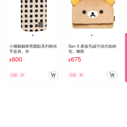
小襪貓貓咪黑圓點系列棉布
San-X 家族毛絨可掛式收納
手提袋。米
包。懶熊
600
675
$
$
活動
券
活動
券