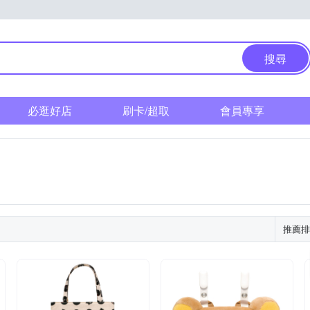
搜尋
必逛好店
刷卡/超取
會員專享
推薦排