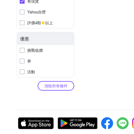
有現貨
Yahoo自營
評價4顆
以上
優惠
挑戰低價
券
活動
清除所有條件