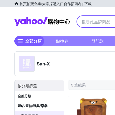
首頁
拍賣
企業/大宗採購入口
合作招商
App下載
Yahoo購物中心
全部分類
點換券
登記送
San-X
3 筆結果
依分類篩選
全部分類
婦幼/童鞋/玩具/樂器