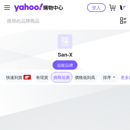
Yahoo購物中心
登入
San-X
追蹤品牌
快速到貨
有現貨
挑戰低價
價格低到高
排序
更多