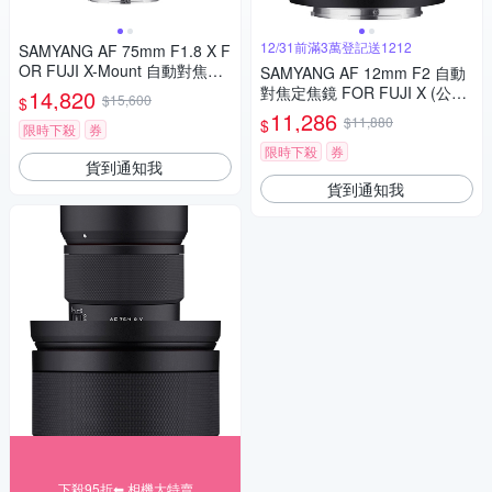
12/31前滿3萬登記送1212
SAMYANG AF 75mm F1.8 X F
OR FUJI X-Mount 自動對焦鏡
SAMYANG AF 12mm F2 自動
頭 公司貨
對焦定焦鏡 FOR FUJI X (公司
14,820
$15,600
$
貨)
11,286
$11,880
$
限時下殺
券
限時下殺
券
貨到通知我
貨到通知我
下殺95折⬅︎ 相機大特賣