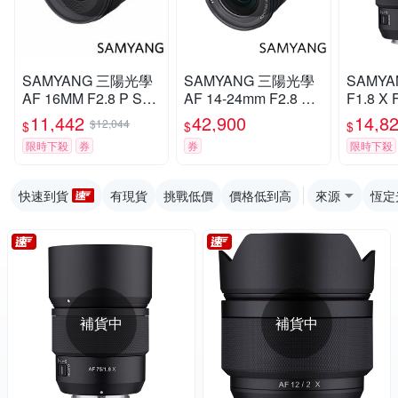
SAMYANG 三陽光學
SAMYANG 三陽光學
SAMYA
AF 16MM F2.8 P SO
AF 14-24mm F2.8 FE
F1.8 X 
NY FE 輕便廣角鏡頭
超廣角變焦鏡頭 公司
ount 
11,442
42,900
14,8
$12,044
$
$
$
公司貨
貨
司貨
限時下殺
券
券
限時下殺
快速到貨
有現貨
挑戰低價
價格低到高
來源
恆定
補貨中
補貨中