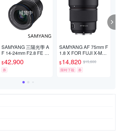
補貨中
SAMYANG 三陽光學 A
SAMYANG AF 75mm F
SAM
F 14-24mm F2.8 FE 超
1.8 X FOR FUJI X-Mou
1.8
廣角變焦鏡頭 公司貨
nt 自動對焦鏡頭 公司貨
nt
42,900
14,820
14
$15,600
$
$
$
券
限時下殺
券
限時