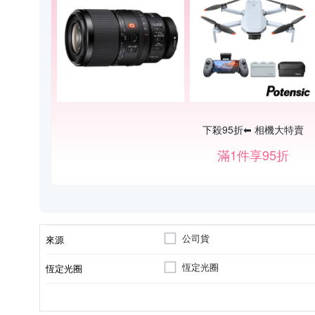
下殺95折⬅︎ 相機大特賣
滿1件享95折
公司貨
來源
恆定光圈
恆定光圈
FUJIFILM 富士
標準定焦
超廣角定焦
7
9
適用於
光圈葉片數
鏡頭功能