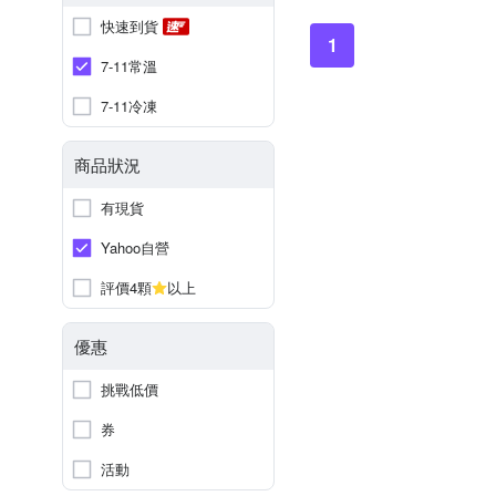
快速到貨
1
7-11常溫
7-11冷凍
商品狀況
有現貨
Yahoo自營
評價4顆
以上
優惠
挑戰低價
券
活動