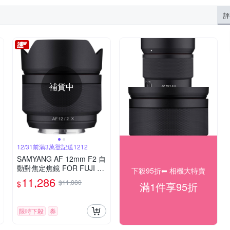
評
補貨中
12/31前滿3萬登記送1212
SAMYANG AF 12mm F2 自
動對焦定焦鏡 FOR FUJI X
下殺95折⬅︎ 相機大特賣
(公司貨)
11,286
$11,880
$
滿1件享95折
限時下殺
券