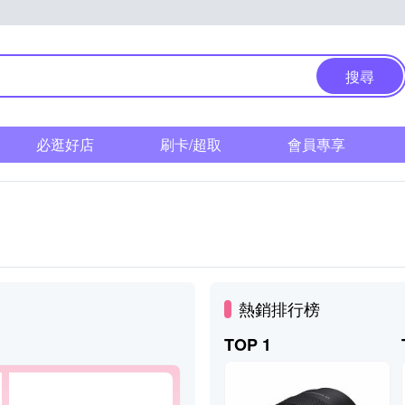
搜尋
必逛好店
刷卡/超取
會員專享
熱銷排行榜
TOP 1