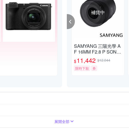
補貨中
SAMYANG 三陽光學 A
F 16MM F2.8 P SONY
FE 輕便廣角鏡頭 公司
11,442
$12,044
$
貨
限時下殺
券
展開全部