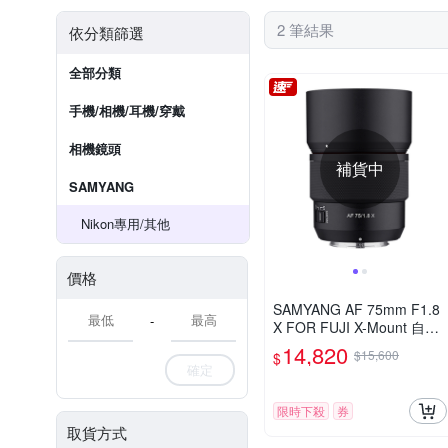
2 筆結果
依分類篩選
全部分類
手機/相機/耳機/穿戴
相機鏡頭
補貨中
SAMYANG
Nikon專用/其他
價格
SAMYANG AF 75mm F1.8
-
X FOR FUJI X-Mount 自動
對焦鏡頭 公司貨
14,820
$15,600
$
確定
限時下殺
券
取貨方式