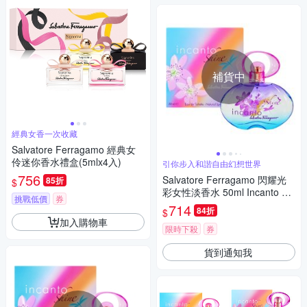
補貨中
經典女香一次收藏
Salvatore Ferragamo 經典女
伶迷你香水禮盒(5mlx4入)
引你步入和諧自由幻想世界
756
Salvatore Ferragamo 閃耀光
85折
$
彩女性淡香水 50ml Incanto Shi
挑戰低價
券
ne EDT
714
84折
$
加入購物車
限時下殺
券
貨到通知我