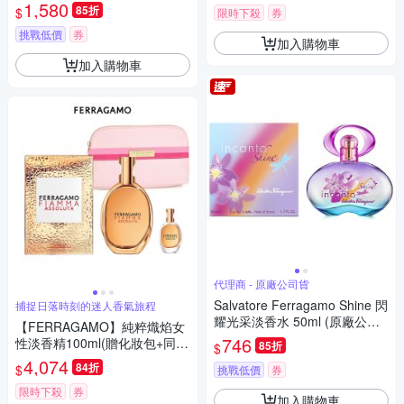
平行輸入
1,580
85折
$
限時下殺
券
挑戰低價
券
加入購物車
加入購物車
代理商 - 原廠公司貨
Salvatore Ferragamo Shine 閃
捕捉日落時刻的迷人香氣旅程
耀光采淡香水 50ml (原廠公司
【FERRAGAMO】純粹熾焰女
貨) 效期 2028/07
746
性淡香精100ml(贈化妝包+同款
85折
$
小香6ml乙瓶)
4,074
84折
$
挑戰低價
券
限時下殺
券
加入購物車