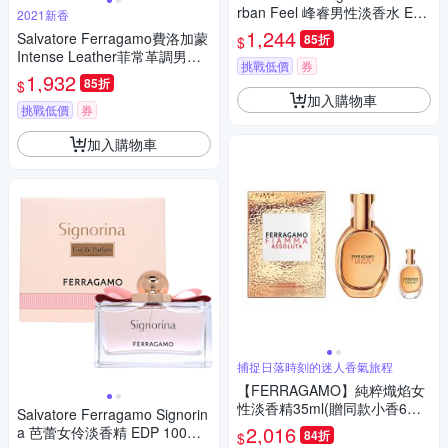
rban Feel 峰睿男性淡香水 EDT
2021新香
100ml (平行輸入)
1,244
Salvatore Ferragamo費洛加蒙
85折
$
Intense Leather菲常革調男性
挑戰低價
券
淡香精 100ml
1,932
85折
$
加入購物車
挑戰低價
券
加入購物車
捕捉日落時刻的迷人香氣旅程
【FERRAGAMO】純粹熾焰女
性淡香精35ml(贈同款小香6ml
Salvatore Ferragamo Signorin
乙瓶)
2,016
a 芭蕾女伶淡香精 EDP 100ml
84折
$