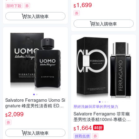
(平行輸入)
1,699
$
限時下殺
券
券
加入購物車
加入購物車
Salvatore Ferragamo Uomo Si
gnature 峰度男性淡香精 EDP
歷經洗鍊與昇華的男性魅力
100ml (平行輸入)
2,099
Salvatore Ferragamo 菲常幽
$
墨男性淡香精100ml-專櫃公司
券
貨
1,664
85折
$
加入購物車
挑戰低價
券