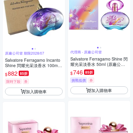
代理商 - 原廠公司貨
原廠公司貨 期限2028/07
Salvatore Ferragamo Shine 閃
Salvatore Ferragamo Incanto
耀光采淡香水 50ml (原廠公司
Shine 閃耀光采淡香水 100ml T
貨) 效期 2028/07
ester 包裝 (原廠公司貨) 期限2
746
882
85折
$
85折
$
028/07
挑戰低價
券
限時下殺
券
加入購物車
加入購物車