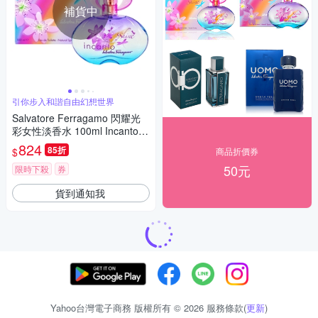
補貨中
引你步入和諧自由幻想世界
Salvatore Ferragamo 閃耀光
彩女性淡香水 100ml Incanto S
hine EDT
824
85折
$
商品折價券
50元
限時下殺
券
貨到通知我
Yahoo台灣電子商務 版權所有 © 2026 服務條款(
更新
)