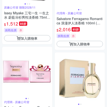
原廠公司貨 期限2028/11
Issey Miyake 三宅一生 一生之
代理商 - 原廠公司貨
水 蔚藍冷杉男性淡香精 75ml
Salvatore Ferragamo Romanti
(原廠公司貨)
1,512
ca 浪漫伊人淡香精 100ml (原
85折
$
廠公司貨)
2,016
85折
$
挑戰低價
券
挑戰低價
券
加入購物車
加入購物車
代理商 - 原廠公司貨