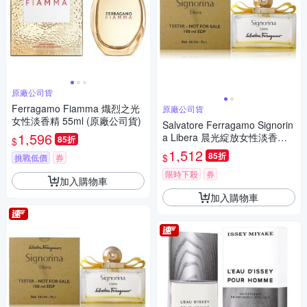
原廠公司貨
Ferragamo Fiamma 熾烈之光
原廠公司貨
女性淡香精 55ml (原廠公司貨)
Salvatore Ferragamo Signorin
1,596
a Libera 晨光綻放女性淡香精 1
85折
$
00ml Tester 包裝 (原廠公司貨)
1,512
85折
$
挑戰低價
券
期限2028/11
限時下殺
券
加入購物車
加入購物車