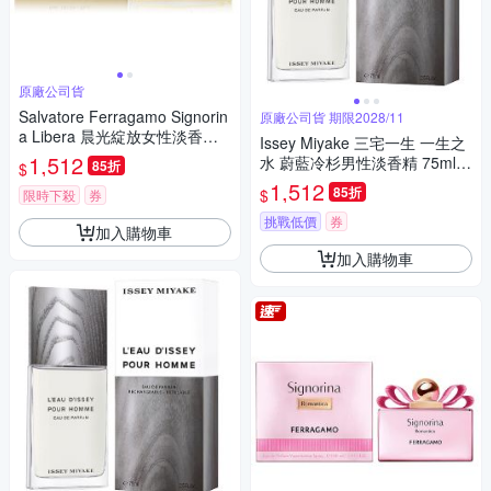
原廠公司貨
Salvatore Ferragamo Signorin
原廠公司貨 期限2028/11
a Libera 晨光綻放女性淡香精 1
Issey Miyake 三宅一生 一生之
00ml Tester 包裝 (原廠公司貨)
1,512
水 蔚藍冷杉男性淡香精 75ml
85折
$
期限2028/11
(原廠公司貨)
1,512
85折
$
限時下殺
券
挑戰低價
券
加入購物車
加入購物車