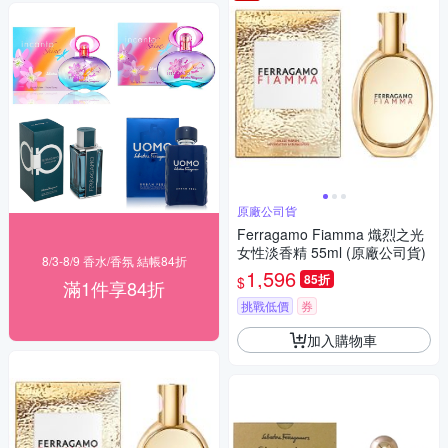
原廠公司貨
Ferragamo Fiamma 熾烈之光
女性淡香精 55ml (原廠公司貨)
8/3-8/9 香水/香氛 結帳84折
1,596
85折
$
滿1件享84折
挑戰低價
券
加入購物車