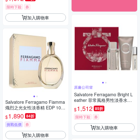
限時下殺
券
加入購物車
原廠公司貨
Salvatore Ferragamo Bright L
eather 菲常風格男性淡香水假
Salvatore Ferragamo Fiamma
期禮盒(100ml + 10ml + 100ml
1,512
熾烈之光女性淡香精 EDP 100
85折
$
) (原廠公司貨) 期限2027/07
ml 平行輸入
1,890
84折
$
限時下殺
券
挑戰低價
券
加入購物車
加入購物車