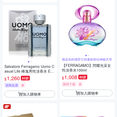
挑逗你的感官引領著妳前往神秘天堂
【FERRAGAMO】閃耀光采女
Salvatore Ferragamo Uomo C
性淡香水100ml
asual Life 峰逸男性淡香水 EDT
100ml (平行輸入)
1,008
1,260
85折
$
85折
$
限時下殺
券
挑戰低價
券
加入購物車
加入購物車