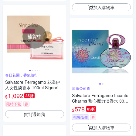
加入購物車
補貨中
春日花園，香氣隨行
Salvatore Ferragamo 花漾伊
人女性淡香水 100ml Signorina
原廠公司貨
In Fiore EDT
1,092
Salvatore Ferragamo Incanto
85折
$
Charms 甜心魔力淡香水 30ml
限時下殺
券
(原廠公司貨)
578
85折
$
貨到通知我
挑戰低價
券
加入購物車