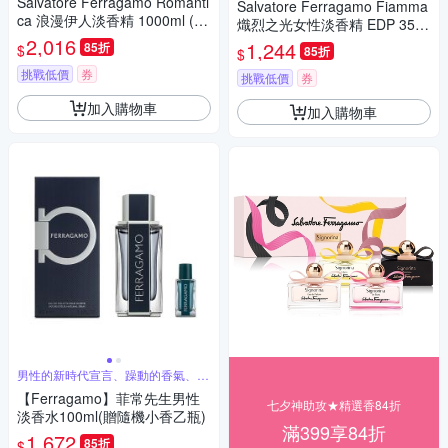
Salvatore Ferragamo Romanti
Salvatore Ferragamo Fiamma
ca 浪漫伊人淡香精 1000ml (原
熾烈之光女性淡香精 EDP 35ml
廠公司貨)
2,016
平行輸入
1,244
85折
$
85折
$
挑戰低價
券
挑戰低價
券
加入購物車
加入購物車
男性的新時代宣言、躁動的香氣、自
由的靈魂
【Ferragamo】菲常先生男性
七夕神助攻★精選香84折
淡香水100ml(贈隨機小香乙瓶)
滿399享84折
1,672
85折
$