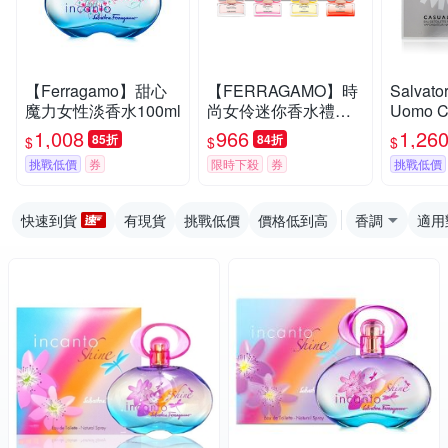
【Ferragamo】甜心
【FERRAGAMO】時
Salvato
魔力女性淡香水100ml
尚女伶迷你香水禮盒
Uomo Ca
(4入*5ml)
逸男性淡
1,008
966
1,26
85折
84折
$
$
$
0ml (
挑戰低價
券
限時下殺
券
挑戰低價
快速到貨
有現貨
挑戰低價
價格低到高
香調
適用