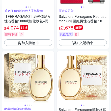
捕捉日落時刻的迷人香氣旅程
原廠公司貨
【FERRAGAMO】純粹熾焰女
Salvatore Ferragamo Red Lea
性淡香精100ml(贈化妝包+同款
ther 菲常躍紅男性淡香精 100
小香6ml乙瓶)
ml 淡香水 (原廠公司貨)
4,074
2,678
84折
85折
$
$
限時下殺
券
挑戰低價
券
加入購物車
加入購物車
象徵熱情自信的熾焰
Salvatore Ferragamo菲拉格慕