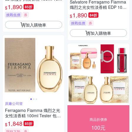
Salvatore Ferragamo Fiamma
er 包裝 (原廠公司貨)
1,890
85折
熾烈之光女性淡香精 EDP 100
$
ml 平行輸入
1,890
挑戰低價
券
84折
$
挑戰低價
券
加入購物車
加入購物車
原廠公司貨
Ferragamo Fiamma 熾烈之光
女性淡香精 100ml Tester 包裝
商品折價券
(原廠公司貨)
1,848
85折
$
100元
限時下殺
券