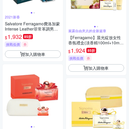
2021新香
Salvatore Ferragamo費洛加蒙
Intense Leather菲常革調男性
展露自由意志的全新篇章
淡香精 100ml
1,932
85折
$
【Ferragamo】晨光綻放女性
香氛禮盒(淡香精100ml+10ml
挑戰低價
券
+身體乳50ml)
1,924
85折
$
加入購物車
挑戰低價
券
加入購物車