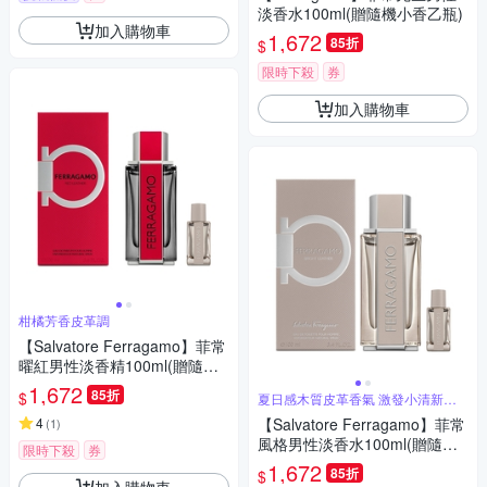
淡香水100ml(贈隨機小香乙瓶)
加入購物車
1,672
85折
$
限時下殺
券
加入購物車
柑橘芳香皮革調
【Salvatore Ferragamo】菲常
曜紅男性淡香精100ml(贈隨機
小香乙瓶)
1,672
85折
$
夏日感木質皮革香氣 激發小清新荷
爾蒙
4
【Salvatore Ferragamo】菲常
(
1
)
風格男性淡香水100ml(贈隨機
限時下殺
券
小香乙瓶)
1,672
85折
$
加入購物車