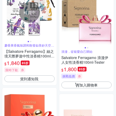
補貨中
麝香果香氣味調和散發如美妙天空的
煥彩光芒
【Salvatore Ferragamo】絲之
浪漫，從寵愛自己開始
境天際夢遊中性淡香精100ml
Salvatore Ferragamo 浪漫伊
(贈束口袋)
1,840
人女性淡香精100ml-Tester
85折
$
1,800
85折
$
限時下殺
券
挑戰低價
券
貨到通知我
加入購物車