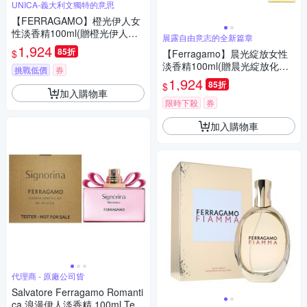
UNICA-義大利文獨特的意思
【FERRAGAMO】橙光伊人女
性淡香精100ml(贈橙光伊人化
展露自由意志的全新篇章
妝包+隨機小香乙瓶)
1,924
85折
$
【Ferragamo】晨光綻放女性
淡香精100ml(贈晨光綻放化妝
挑戰低價
券
包+隨機小香乙瓶)
1,924
85折
$
加入購物車
限時下殺
券
加入購物車
代理商 - 原廠公司貨
Salvatore Ferragamo Romanti
ca 浪漫伊人淡香精 100ml Test