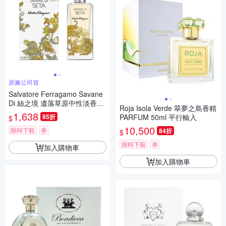
原廠公司貨
Salvatore Ferragamo Savane
Di 絲之境 遺落草原中性淡香精
Roja Isola Verde 翠夢之島香精
100ml (原廠公司貨) 期限 202
1,638
85折
PARFUM 50ml 平行輸入
$
6/07
10,500
限時下殺
券
84折
$
限時下殺
券
加入購物車
加入購物車