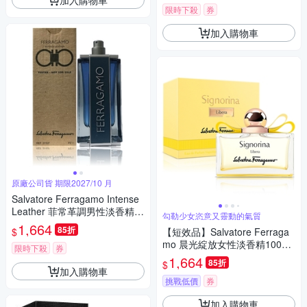
限時下殺
券
加入購物車
原廠公司貨 期限2027/10 月
Salvatore Ferragamo Intense
Leather 菲常革調男性淡香精 1
勾勒少女恣意又靈動的氣質
00ml 淡香水 Tester 包裝 (原廠
1,664
85折
$
【短效品】Salvatore Ferraga
公司貨)
mo 晨光綻放女性淡香精100ml-
限時下殺
券
專櫃公司貨
1,664
85折
$
加入購物車
挑戰低價
券
加入購物車