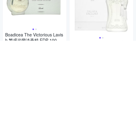
Boadicea The Victorious Lavis
h 繁盛岩蘭淡香精 EDP 100ml
18 世紀法式奢華與當代優雅的完美
(平行輸入)
樂章
10,290
$
Parfum de Marley Valaya Excl
usif 瓦拉雅 雋逸版 75ml
券
10,222
85折
$
加入購物車
限時下殺
券
加入購物車