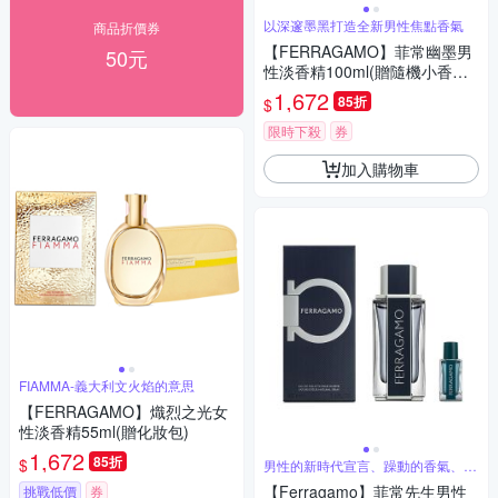
以深邃墨黑打造全新男性焦點香氣
商品折價券
【FERRAGAMO】菲常幽墨男
50元
性淡香精100ml(贈隨機小香乙
瓶)
1,672
85折
$
限時下殺
券
加入購物車
FIAMMA-義大利文火焰的意思
【FERRAGAMO】熾烈之光女
性淡香精55ml(贈化妝包)
1,672
85折
$
男性的新時代宣言、躁動的香氣、自
由的靈魂
【Ferragamo】菲常先生男性
挑戰低價
券