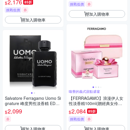
2,176
85折
$
挑戰低價
券
挑戰低價
券
加入購物車
加入購物車
嗅覺的義式甜點盛宴
Salvatore Ferragamo Uomo Si
【FERRAGAMO】浪漫伊人女
gnature 峰度男性淡香精 EDP
性淡香精100ml(贈經典女伶化
100ml (平行輸入)
妝包+隨機小香乙瓶)
2,099
2,084
85折
$
$
券
挑戰低價
券
加入購物車
加入購物車