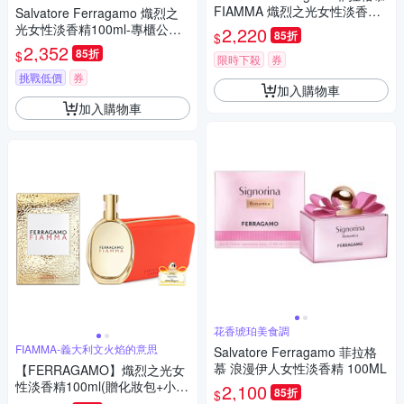
FIAMMA 熾烈之光女性淡香精1
Salvatore Ferragamo 熾烈之
00ml
光女性淡香精100ml-專櫃公司
2,220
85折
$
貨
2,352
85折
$
限時下殺
券
挑戰低價
券
加入購物車
加入購物車
花香琥珀美食調
FIAMMA-義大利文火焰的意思
Salvatore Ferragamo 菲拉格
慕 浪漫伊人女性淡香精 100ML
【FERRAGAMO】熾烈之光女
性淡香精100ml(贈化妝包+小香
2,100
85折
$
x1)