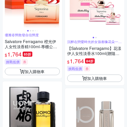
優雅姿態散發自信態度
Salvatore Ferragamo 橙光伊
沉醉在戀愛時光的女孩都像花朵一樣
綻放
人女性淡香精100ml-專櫃公司
【Salvatore Ferragamo】花漾
貨
1,764
伊人女性淡香水100ml(贈隨機
85折
$
小香乙瓶)
1,764
84折
$
挑戰低價
券
挑戰低價
券
加入購物車
加入購物車