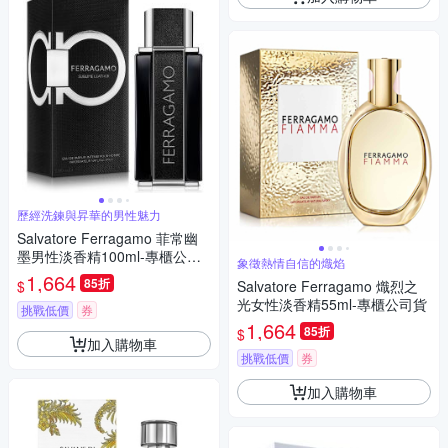
歷經洗鍊與昇華的男性魅力
Salvatore Ferragamo 菲常幽
墨男性淡香精100ml-專櫃公司
象徵熱情自信的熾焰
貨
1,664
85折
$
Salvatore Ferragamo 熾烈之
光女性淡香精55ml-專櫃公司貨
挑戰低價
券
1,664
85折
$
加入購物車
挑戰低價
券
加入購物車