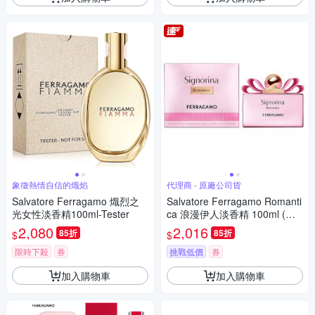
象徵熱情自信的熾焰
代理商 - 原廠公司貨
Salvatore Ferragamo 熾烈之
Salvatore Ferragamo Romanti
光女性淡香精100ml-Tester
ca 浪漫伊人淡香精 100ml (原
廠公司貨)
2,080
2,016
85折
85折
$
$
限時下殺
券
挑戰低價
券
加入購物車
加入購物車