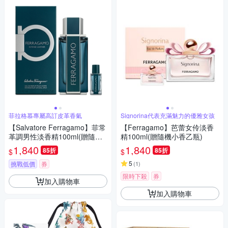
菲拉格慕專屬高訂皮革香氣
Signorina代表充滿魅力的優雅女孩
【Salvatore Ferragamo】菲常
【Ferragamo】芭蕾女伶淡香
革調男性淡香精100ml(贈隨機
精100ml(贈隨機小香乙瓶)
小香乙瓶)
1,840
1,840
85折
85折
$
$
5
挑戰低價
券
(
1
)
限時下殺
券
加入購物車
加入購物車