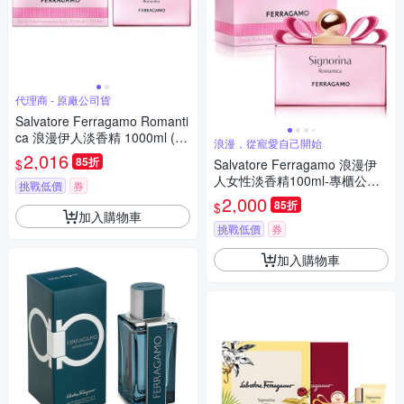
代理商 - 原廠公司貨
Salvatore Ferragamo Romanti
ca 浪漫伊人淡香精 1000ml (原
浪漫，從寵愛自己開始
廠公司貨)
2,016
85折
$
Salvatore Ferragamo 浪漫伊
人女性淡香精100ml-專櫃公司
挑戰低價
券
貨
2,000
85折
$
加入購物車
挑戰低價
券
加入購物車