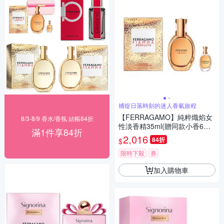
捕捉日落時刻的迷人香氣旅程
【FERRAGAMO】純粹熾焰女
8/3-8/9 香水/香氛 結帳84折
性淡香精35ml(贈同款小香6ml
滿1件享84折
乙瓶)
2,016
84折
$
限時下殺
券
加入購物車