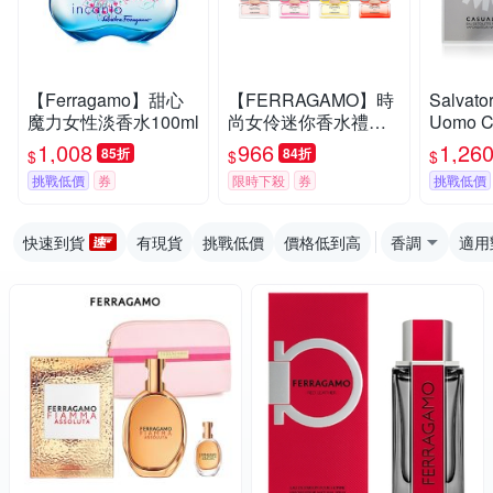
【Ferragamo】甜心
【FERRAGAMO】時
Salvato
魔力女性淡香水100ml
尚女伶迷你香水禮盒
Uomo Ca
(4入*5ml)
逸男性淡
1,008
966
1,26
85折
84折
$
$
$
0ml (
挑戰低價
券
限時下殺
券
挑戰低價
快速到貨
有現貨
挑戰低價
價格低到高
香調
適用