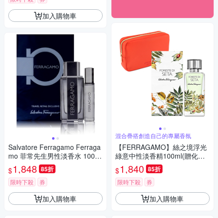
加入購物車
混合疊搭創造自己的專屬香氛
Salvatore Ferragamo Ferraga
【FERRAGAMO】絲之境浮光
mo 菲常先生男性淡香水 100ml
綠意中性淡香精100ml(贈化妝
禮盒 期限2027/07
包)
1,848
1,840
85折
85折
$
$
限時下殺
券
限時下殺
券
加入購物車
加入購物車