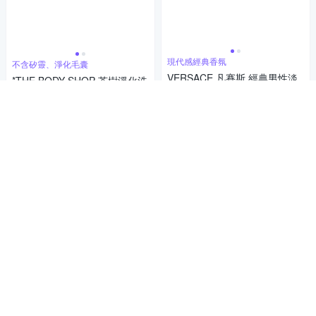
現代感經典香氛
不含矽靈、淨化毛囊
VERSACE 凡賽斯 經典男性淡
*THE BODY SHOP 茶樹淨化洗
香水100ml
髮精400ml
2,279
504
85折
$
85折
$
5
(
2
)
5
(
3
)
限時下殺
券
限時下殺
券
加入購物車
加入購物車