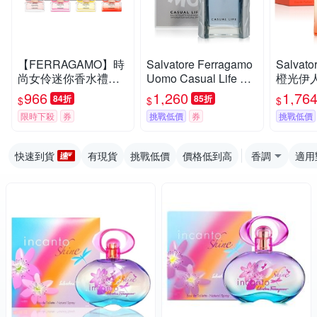
【FERRAGAMO】時
Salvatore Ferragamo
Salvato
尚女伶迷你香水禮盒
Uomo Casual Life 峰
橙光伊
(4入*5ml)
逸男性淡香水 EDT 10
00ml
966
1,260
1,76
84折
85折
$
$
$
0ml (平行輸入)
限時下殺
券
挑戰低價
券
挑戰低價
快速到貨
有現貨
挑戰低價
價格低到高
香調
適用