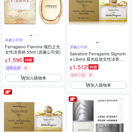
原廠公司貨
Ferragamo Fiamma 熾烈之光
原廠公司貨
女性淡香精 55ml (原廠公司貨)
Salvatore Ferragamo Signorin
1,596
a Libera 晨光綻放女性淡香精 1
85折
$
00ml Tester 包裝 (原廠公司貨)
1,512
85折
$
挑戰低價
券
期限2028/11
限時下殺
券
加入購物車
加入購物車