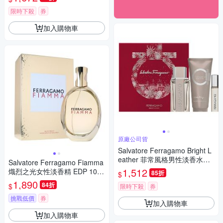
限時下殺
券
加入購物車
原廠公司貨
Salvatore Ferragamo Bright L
eather 菲常風格男性淡香水假
Salvatore Ferragamo Fiamma
期禮盒(100ml + 10ml + 100ml
1,512
熾烈之光女性淡香精 EDP 100
85折
$
) (原廠公司貨) 期限2027/07
ml 平行輸入
1,890
84折
$
限時下殺
券
挑戰低價
券
加入購物車
加入購物車