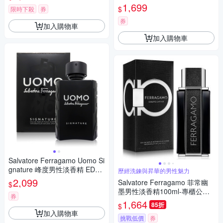
(平行輸入)
1,699
$
限時下殺
券
券
加入購物車
加入購物車
Salvatore Ferragamo Uomo Si
gnature 峰度男性淡香精 EDP
歷經洗鍊與昇華的男性魅力
100ml (平行輸入)
2,099
Salvatore Ferragamo 菲常幽
$
墨男性淡香精100ml-專櫃公司
券
貨
1,664
85折
$
加入購物車
挑戰低價
券