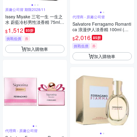
原廠公司貨 期限2028/11
Issey Miyake 三宅一生 一生之
代理商 - 原廠公司貨
水 蔚藍冷杉男性淡香精 75ml
Salvatore Ferragamo Romanti
(原廠公司貨)
1,512
ca 浪漫伊人淡香精 100ml (原
85折
$
廠公司貨)
2,016
85折
$
挑戰低價
券
挑戰低價
券
加入購物車
加入購物車
代理商 - 原廠公司貨