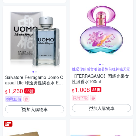
挑逗你的感官引領著妳前往神秘天堂
【FERRAGAMO】閃耀光采女
Salvatore Ferragamo Uomo C
性淡香水100ml
asual Life 峰逸男性淡香水 EDT
100ml (平行輸入)
1,008
1,260
85折
$
85折
$
限時下殺
券
挑戰低價
券
加入購物車
加入購物車