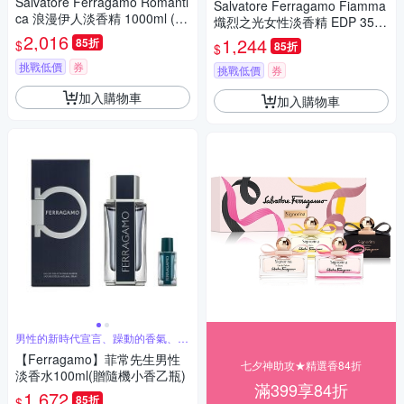
Salvatore Ferragamo Romanti
Salvatore Ferragamo Fiamma
ca 浪漫伊人淡香精 1000ml (原
熾烈之光女性淡香精 EDP 35ml
廠公司貨)
2,016
平行輸入
1,244
85折
$
85折
$
挑戰低價
券
挑戰低價
券
加入購物車
加入購物車
男性的新時代宣言、躁動的香氣、自
由的靈魂
【Ferragamo】菲常先生男性
七夕神助攻★精選香84折
淡香水100ml(贈隨機小香乙瓶)
滿399享84折
1,672
85折
$