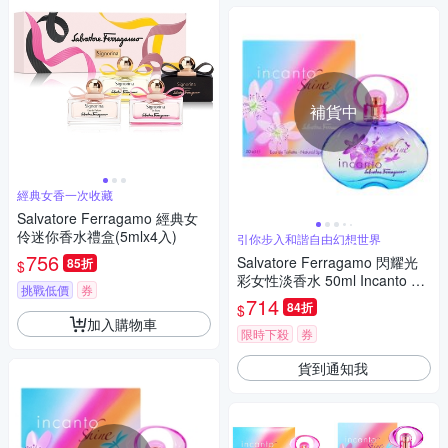
補貨中
經典女香一次收藏
Salvatore Ferragamo 經典女
伶迷你香水禮盒(5mlx4入)
引你步入和諧自由幻想世界
756
Salvatore Ferragamo 閃耀光
85折
$
彩女性淡香水 50ml Incanto Shi
挑戰低價
券
ne EDT
714
84折
$
加入購物車
限時下殺
券
貨到通知我