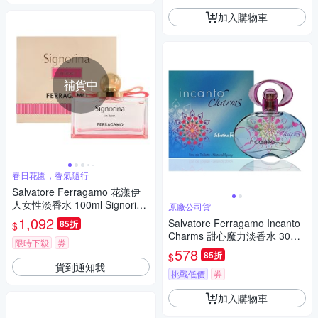
加入購物車
補貨中
春日花園，香氣隨行
Salvatore Ferragamo 花漾伊
人女性淡香水 100ml Signorina
原廠公司貨
In Fiore EDT
1,092
Salvatore Ferragamo Incanto
85折
$
Charms 甜心魔力淡香水 30ml
限時下殺
券
(原廠公司貨)
578
85折
$
貨到通知我
挑戰低價
券
加入購物車