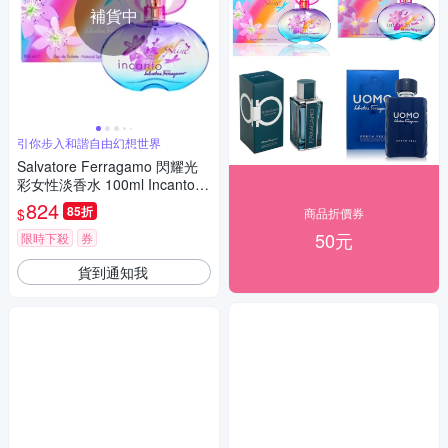
補貨中
引你步入和諧自由幻想世界
Salvatore Ferragamo 閃耀光
彩女性淡香水 100ml Incanto S
hine EDT
824
85折
$
商品折價券
50元
限時下殺
券
貨到通知我