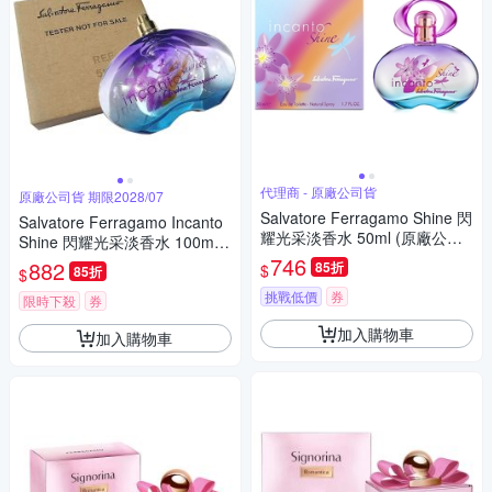
代理商 - 原廠公司貨
原廠公司貨 期限2028/07
Salvatore Ferragamo Shine 閃
Salvatore Ferragamo Incanto
耀光采淡香水 50ml (原廠公司
Shine 閃耀光采淡香水 100ml T
貨) 效期 2028/07
ester 包裝 (原廠公司貨) 期限2
746
882
85折
$
85折
$
028/07
挑戰低價
券
限時下殺
券
加入購物車
加入購物車