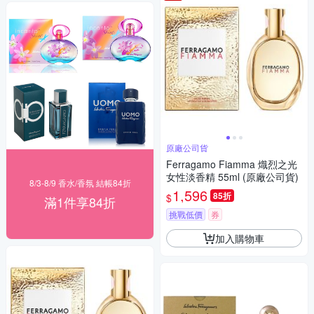
原廠公司貨
Ferragamo Fiamma 熾烈之光
女性淡香精 55ml (原廠公司貨)
8/3-8/9 香水/香氛 結帳84折
1,596
85折
$
滿1件享84折
挑戰低價
券
加入購物車