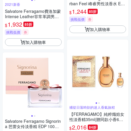
rban Feel 峰睿男性淡香水 EDT
2021新香
100ml (平行輸入)
1,244
Salvatore Ferragamo費洛加蒙
85折
$
Intense Leather菲常革調男性
挑戰低價
券
淡香精 100ml
1,932
85折
$
加入購物車
挑戰低價
券
加入購物車
捕捉日落時刻的迷人香氣旅程
【FERRAGAMO】純粹熾焰女
性淡香精35ml(贈同款小香6ml
Salvatore Ferragamo Signorin
乙瓶)
2,016
a 芭蕾女伶淡香精 EDP 100ml
84折
$