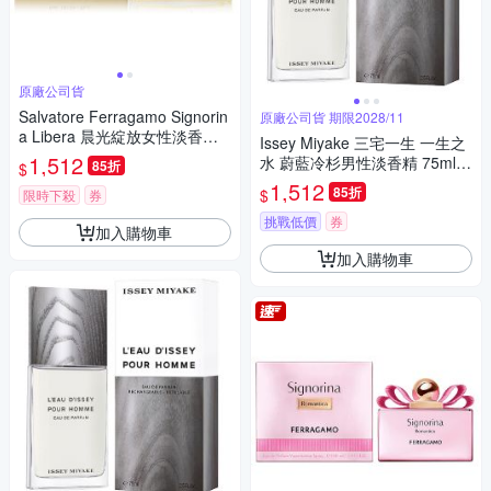
原廠公司貨
Salvatore Ferragamo Signorin
原廠公司貨 期限2028/11
a Libera 晨光綻放女性淡香精 1
Issey Miyake 三宅一生 一生之
00ml Tester 包裝 (原廠公司貨)
1,512
水 蔚藍冷杉男性淡香精 75ml
85折
$
期限2028/11
(原廠公司貨)
1,512
85折
$
限時下殺
券
挑戰低價
券
加入購物車
加入購物車