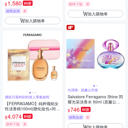
平行輸入
1,580
85折
$
限時下殺
券
挑戰低價
券
加入購物車
加入購物車
代理商 - 原廠公司貨
Salvatore Ferragamo Shine 閃
捕捉日落時刻的迷人香氣旅程
耀光采淡香水 50ml (原廠公司
【FERRAGAMO】純粹熾焰女
貨) 效期 2028/07
746
性淡香精100ml(贈化妝包+同款
85折
$
小香6ml乙瓶)
4,074
84折
$
挑戰低價
券
限時下殺
券
加入購物車