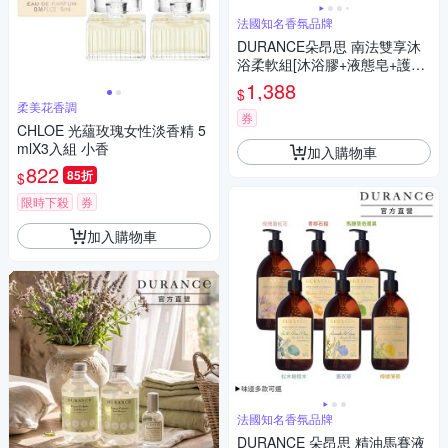
法國知名香氛品牌
DURANCE朵昂思 南法雙享沐
浴柔軟組[沐浴膠+液態皂+護手
霜]-多款可選
1,388
$
柔美花香調
券
CHLOE 光蘊玫瑰女性淡香精 5
mlX3入組 小香
加入購物車
822
85折
$
限時下殺
券
加入購物車
法國知名香氛品牌
DURANCE 朵昂思 精油馬賽液