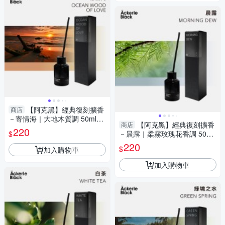
【阿克黑】經典復刻擴香
商店
－寄情海｜大地木質調 50ml｜
【阿克黑】經典復刻擴香
商店
居家擴香・空間香氛・台灣製
220
$
－晨露｜柔霧玫瑰花香調 50ml
｜居家擴香・空間香氛・台灣
220
$
加入購物車
製
加入購物車