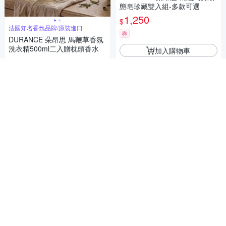
態皂珍藏雙入組-多款可選
1,250
$
法國知名香氛品牌/原裝進口
券
DURANCE 朵昂思 馬鞭草香氛
洗衣精500ml二入贈枕頭香水
加入購物車
988
$
券
加入購物車
致敬自信而堅定的現代女性
MONTBLANC 萬寶龍 永恆勃根
地女性淡香精50ml
1,412
85折
$