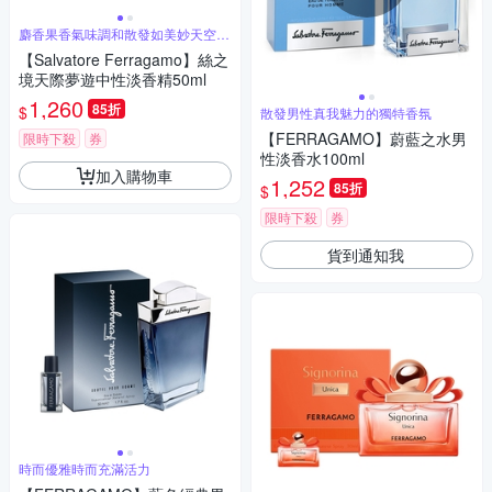
麝香果香氣味調和散發如美妙天空的
煥彩光芒
【Salvatore Ferragamo】絲之
境天際夢遊中性淡香精50ml
1,260
85折
$
散發男性真我魅力的獨特香氛
【FERRAGAMO】蔚藍之水男
限時下殺
券
性淡香水100ml
加入購物車
1,252
85折
$
限時下殺
券
貨到通知我
時而優雅時而充滿活力