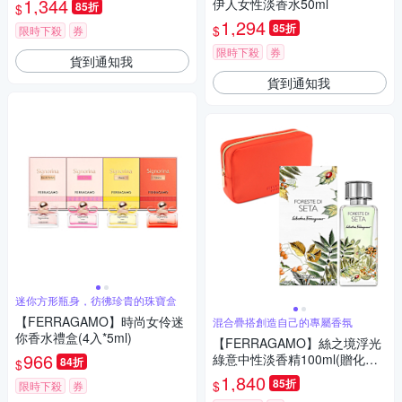
1,344
伊人女性淡香水50ml
85折
$
1,294
85折
$
限時下殺
券
限時下殺
券
貨到通知我
貨到通知我
迷你方形瓶身，彷彿珍貴的珠寶盒
【FERRAGAMO】時尚女伶迷
混合疊搭創造自己的專屬香氛
你香水禮盒(4入*5ml)
【FERRAGAMO】絲之境浮光
966
綠意中性淡香精100ml(贈化妝
84折
$
包)
1,840
85折
$
限時下殺
券