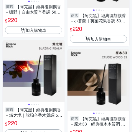
【阿克黑】經典復刻擴香
商店
－曠野｜自由木質辛香調 50ml
【阿克黑】經典復刻擴香
商店
｜居家擴香・空間香氛・台灣
220
$
－小蒼蘭｜英梨花果香調 50ml
製
｜居家擴香・空間香氛・台灣
220
$
加入購物車
製
加入購物車
【阿克黑】經典復刻擴香
商店
－熾之境｜琥珀辛香木質調 50
【阿克黑】經典復刻擴香
商店
ml｜居家擴香・空間香氛・台
220
$
－原木33｜經典檀木木質調 50
灣製
ml｜居家擴香・空間香氛・台
220