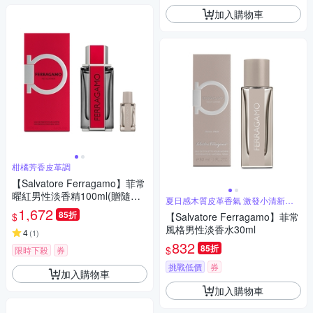
加入購物車
柑橘芳香皮革調
【Salvatore Ferragamo】菲常
曜紅男性淡香精100ml(贈隨機
夏日感木質皮革香氣 激發小清新荷
小香乙瓶)
爾蒙
1,672
85折
$
【Salvatore Ferragamo】菲常
風格男性淡香水30ml
4
(
1
)
832
85折
$
限時下殺
券
挑戰低價
券
加入購物車
加入購物車