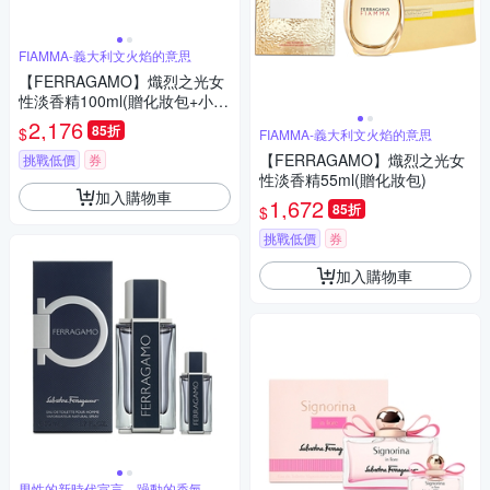
FIAMMA-義大利文火焰的意思
【FERRAGAMO】熾烈之光女
性淡香精100ml(贈化妝包+小香
x1)
2,176
85折
$
FIAMMA-義大利文火焰的意思
【FERRAGAMO】熾烈之光女
挑戰低價
券
性淡香精55ml(贈化妝包)
加入購物車
1,672
85折
$
挑戰低價
券
加入購物車
男性的新時代宣言、躁動的香氣、自