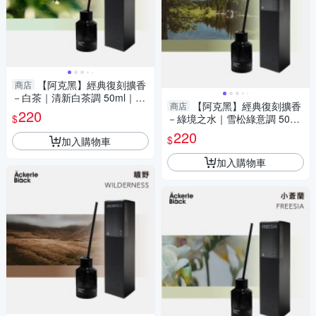
【阿克黑】經典復刻擴香
商店
－白茶｜清新白茶調 50ml｜居
【阿克黑】經典復刻擴香
商店
家擴香・空間香氛・台灣製
220
$
－綠境之水｜雪松綠意調 50ml
｜居家擴香・空間香氛・台灣
220
$
加入購物車
製
加入購物車