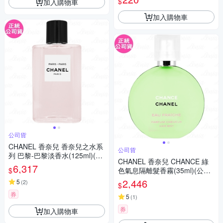
$
加入購物車
灣製
加入購物車
公司貨
CHANEL 香奈兒 香奈兒之水系
公司貨
列 巴黎-巴黎淡香水(125ml)(公
CHANEL 香奈兒 CHANCE 綠
司貨)
6,317
$
色氣息隔離髮香霧(35ml)(公司
貨)
2,446
5
(
2
)
$
券
5
(
1
)
券
加入購物車