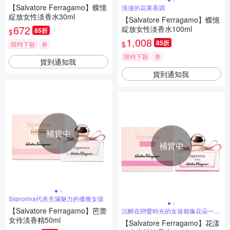
【Salvatore Ferragamo】蝶憶
浪漫的花果香調
綻放女性淡香水30ml
【Salvatore Ferragamo】蝶憶
672
綻放女性淡香水100ml
85折
$
1,008
85折
$
限時下殺
券
限時下殺
券
貨到通知我
貨到通知我
補貨中
補貨中
Signorina代表充滿魅力的優雅女孩
【Salvatore Ferragamo】芭蕾
沉醉在戀愛時光的女孩都像花朵一樣
綻放
女伶淡香精50ml
【Salvatore Ferragamo】花漾