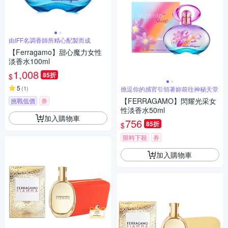
由IFF名調香師所精心配製而成
【Ferragamo】甜心魔力女性
淡香水100ml
1,008
85折
$
5
(
1
)
挑逗你的感官引領著妳前往神秘天堂
【FERRAGAMO】閃耀光采女
挑戰低價
券
性淡香水50ml
加入購物車
756
85折
$
限時下殺
券
加入購物車