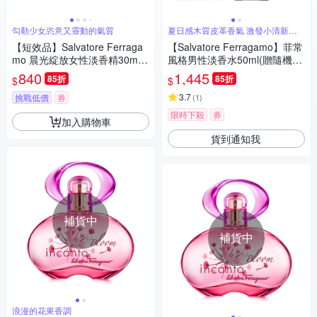
勾勒少女恣意又靈動的氣質
夏日感木質皮革香氣 激發小清新荷
爾蒙
【短效品】Salvatore Ferraga
【Salvatore Ferragamo】菲常
mo 晨光綻放女性淡香精30ml-
風格男性淡香水50ml(贈隨機小
專櫃公司貨
香乙瓶)
840
1,445
85折
85折
$
$
3.7
挑戰低價
券
(
1
)
限時下殺
券
加入購物車
貨到通知我
補貨中
補貨中
浪漫的花果香調