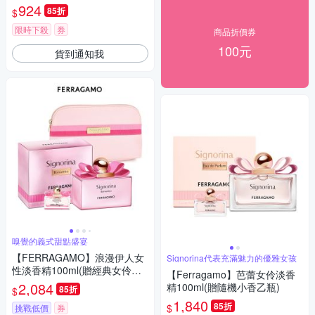
924
85折
$
限時下殺
券
商品折價券
100元
貨到通知我
嗅覺的義式甜點盛宴
【FERRAGAMO】浪漫伊人女
Signorina代表充滿魅力的優雅女孩
性淡香精100ml(贈經典女伶化
【Ferragamo】芭蕾女伶淡香
妝包+隨機小香乙瓶)
2,084
精100ml(贈隨機小香乙瓶)
85折
$
1,840
85折
$
挑戰低價
券