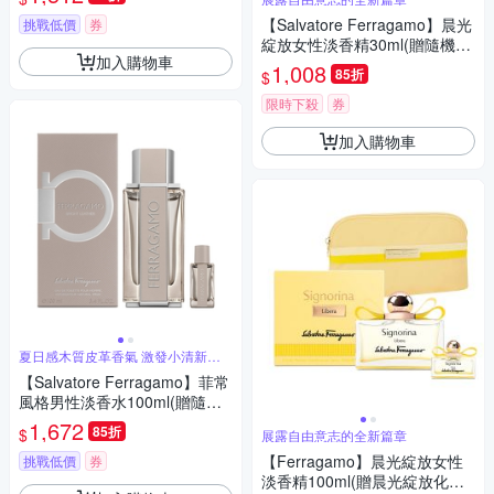
【Salvatore Ferragamo】晨光
挑戰低價
券
綻放女性淡香精30ml(贈隨機小
加入購物車
香乙瓶)
1,008
85折
$
限時下殺
券
加入購物車
夏日感木質皮革香氣 激發小清新荷
爾蒙
【Salvatore Ferragamo】菲常
風格男性淡香水100ml(贈隨機
小香乙瓶)
1,672
85折
$
展露自由意志的全新篇章
【Ferragamo】晨光綻放女性
挑戰低價
券
淡香精100ml(贈晨光綻放化妝