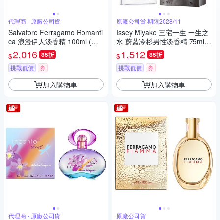
代理商 - 原廠公司貨
原廠公司貨 期限2028/11
Salvatore Ferragamo Romanti
Issey Miyake 三宅一生 一生之
ca 浪漫伊人淡香精 100ml (原
水 蔚藍冷杉男性淡香精 75ml
廠公司貨)
(原廠公司貨)
2,016
1,512
85折
85折
$
$
挑戰低價
券
挑戰低價
券
加入購物車
加入購物車
代理商 - 原廠公司貨
原廠公司貨