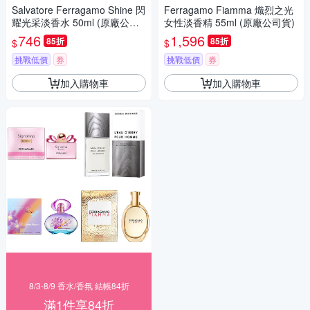
Salvatore Ferragamo Shine 閃
Ferragamo Fiamma 熾烈之光
耀光采淡香水 50ml (原廠公司
女性淡香精 55ml (原廠公司貨)
貨) 效期 2028/07
746
1,596
85折
85折
$
$
挑戰低價
券
挑戰低價
券
加入購物車
加入購物車
8/3-8/9 香水/香氛 結帳84折
滿1件享84折