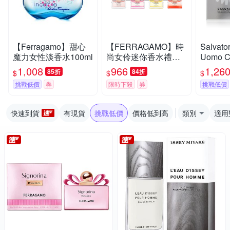
【Ferragamo】甜心
【FERRAGAMO】時
Salvato
魔力女性淡香水100ml
尚女伶迷你香水禮盒
Uomo Ca
(4入*5ml)
逸男性淡
1,008
966
1,26
85折
84折
$
$
$
0ml (
挑戰低價
券
限時下殺
券
挑戰低價
快速到貨
有現貨
挑戰低價
價格低到高
類別
適用