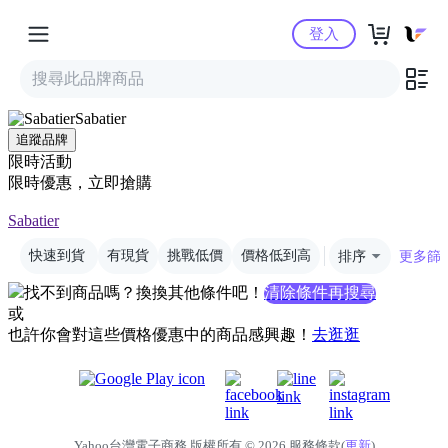
Yahoo購物中心
登入
Sabatier
追蹤品牌
限時活動
限時優惠，立即搶購
Sabatier
快速到貨
有現貨
挑戰低價
價格低到高
排序
更多篩
找不到商品嗎？換換其他條件吧！
清除條件再搜尋
或
也許你會對這些價格優惠中的商品感興趣！
去逛逛
Yahoo台灣電子商務 版權所有 © 2026 服務條款(
更新
)