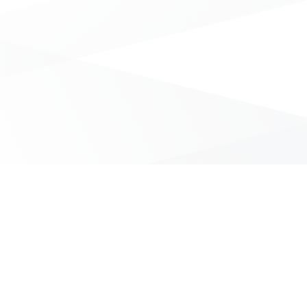
無符合條件的商品結果，換換其他篩選條件吧！
Yahoo台灣電子商務 版權所有 © 2026 服務條款(
更新
)
客服中心
|
關於我們
|
購物須知
網路安全
|
隱私權
|
分類地圖