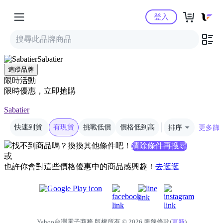
Yahoo購物中心
登入
Sabatier
追蹤品牌
限時活動
限時優惠，立即搶購
Sabatier
快速到貨
有現貨
挑戰低價
價格低到高
排序
更多篩
找不到商品嗎？換換其他條件吧！
清除條件再搜尋
或
也許你會對這些價格優惠中的商品感興趣！
去逛逛
Yahoo台灣電子商務 版權所有 © 2026 服務條款(
更新
)