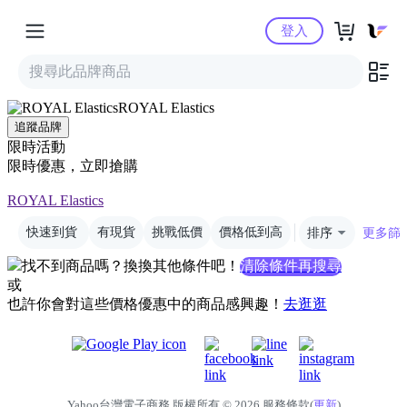
Yahoo購物中心
登入
ROYAL Elastics
追蹤品牌
限時活動
限時優惠，立即搶購
ROYAL Elastics
快速到貨
有現貨
挑戰低價
價格低到高
排序
更多篩
找不到商品嗎？換換其他條件吧！
清除條件再搜尋
或
也許你會對這些價格優惠中的商品感興趣！
去逛逛
Yahoo台灣電子商務 版權所有 © 2026 服務條款(
更新
)