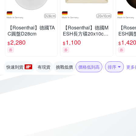
【Rosenthal】德國TA
【Rosenthal】德國M
【Rose
C圓盤D28cm
ESH長方碟20x10cm-
ESH圓
奶油白
2,280
1,100
1,42
$
$
$
券
券
券
快速到貨
有現貨
挑戰低價
價格低到高
排序
更多