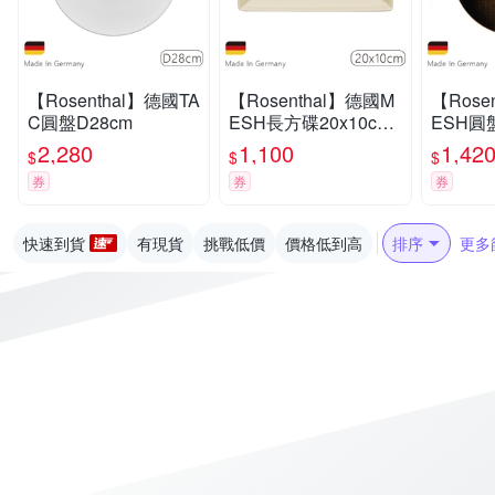
【Rosenthal】德國TA
【Rosenthal】德國M
【Rose
C圓盤D28cm
ESH長方碟20x10cm-
ESH圓
奶油白
2,280
1,100
1,42
$
$
$
券
券
券
快速到貨
有現貨
挑戰低價
價格低到高
排序
更多