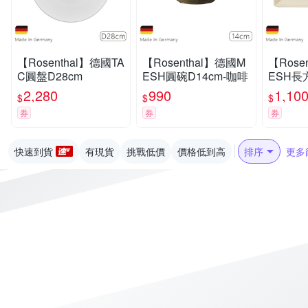
【Rosenthal】德國TA
【Rosenthal】德國M
【Rose
C圓盤D28cm
ESH圓碗D14cm-咖啡
ESH長方
奶油白
2,280
990
1,10
$
$
$
券
券
券
快速到貨
有現貨
挑戰低價
價格低到高
排序
更多