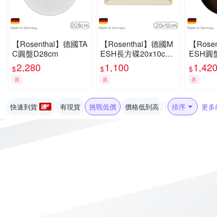
【Rosenthal】德國TA
【Rosenthal】德國M
【Rose
C圓盤D28cm
ESH長方碟20x10cm-
ESH圓
奶油白
2,280
1,100
1,42
$
$
$
券
券
券
快速到貨
有現貨
挑戰低價
價格低到高
排序
更多