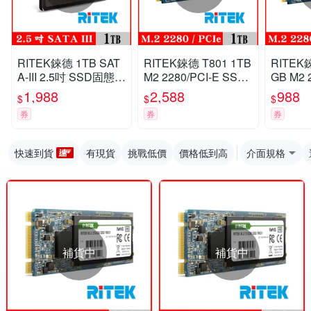
RITEK錸德 1TB SAT
RITEK錸德 T801 1TB
RITEK錸
A-III 2.5吋 SSD固態硬
M2 2280/PCI-E SSD
GB M2 
碟
固態硬碟
SD固態
1,988
2,588
988
$
$
$
券
券
券
快速到貨
有現貨
挑戰低價
價格低到高
介面規格
補貨中
補貨中