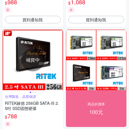
988
1,088
$
$
券
券
貨到通知我
貨到通知我
補貨中
台灣製造，品質保證
RITEK錸德 256GB SATA-III 2.
商品折價券
5吋 SSD固態硬碟
100元
788
$
券