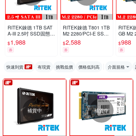
RITEK錸德 1TB SAT
RITEK錸德 T801 1TB
RITEK錸
A-III 2.5吋 SSD固態硬
M2 2280/PCI-E SSD
GB M2 
碟
固態硬碟
SD固態
1,988
2,588
988
$
$
$
券
券
券
快速到貨
有現貨
挑戰低價
價格低到高
介面規格
補貨中
補貨中