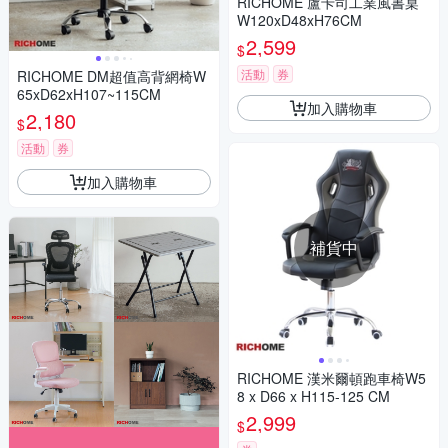
RICHOME 盧卡司工業風書桌
W120xD48xH76CM
2,599
$
活動
券
RICHOME DM超值高背網椅W
65xD62xH107~115CM
加入購物車
2,180
$
活動
券
加入購物車
補貨中
RICHOME 漢米爾頓跑車椅W5
8 x D66 x H115-125 CM
2,999
$