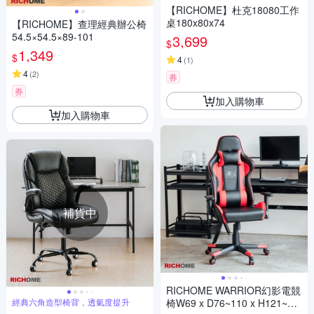
【RICHOME】杜克18080工作
桌180x80x74
【RICHOME】查理經典辦公椅
54.5×54.5×89-101
3,699
$
1,349
$
4
(
1
)
4
(
2
)
券
券
加入購物車
加入購物車
補貨中
RICHOME WARRIOR幻影電競
經典六角造型椅背，透氣度提升
椅W69 x D76~110 x H121~13