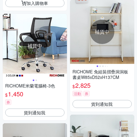
加入購物車
補貨中
補貨中
RICHOME 免組裝摺疊洞洞板
書桌W85xD52xH137CM
2,825
RICHOME米蘭電腦椅-3色
$
1,450
活動
券
$
券
貨到通知我
貨到通知我