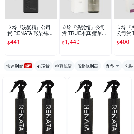
立坽『洗髮精』公司
立坽『洗髮精』公司
立坽『
貨 RENATA 彩染補色
貨 TRUE本真 癒創木
公司貨 
劑 V1魅惑紫羅250ml I
養髮香氛洗髮精-豐盈
柔修護滋養
441
1,440
400
$
$
$
H05
蓬鬆800ml IS06 IS05
H07 IH
IS02
快速到貨
有現貨
挑戰低價
價格低到高
劑型
包裝