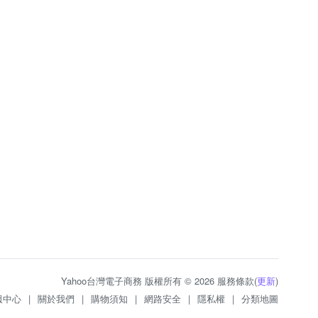
Yahoo台灣電子商務 版權所有 © 2026 服務條款(
更新
)
服中心
|
關於我們
|
購物須知
|
網路安全
|
隱私權
|
分類地圖