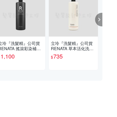
立坽『洗髮精』公司貨
立坽『洗髮精』公司貨
立
RENATA 搖滾彩染補色
RENATA 草本活化洗髮
RE
劑 A2雪紡紗灰750ml IH
精750ml IS03 IH03
精30
1,100
735
3
$
$
$
05