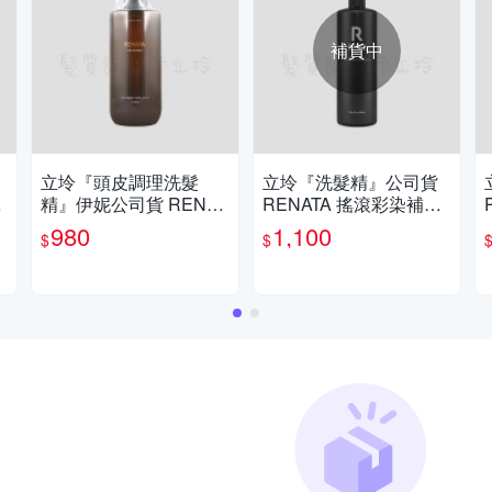
補貨中
立坽『頭皮調理洗髮
立坽『洗髮精』公司貨
6
精』伊妮公司貨 RENAT
RENATA 搖滾彩染補色
A 森精粹 控油平衡髮浴7
劑 G1青橄欖綠750ml IH
980
1,100
$
$
50ml IS02 IS05
05