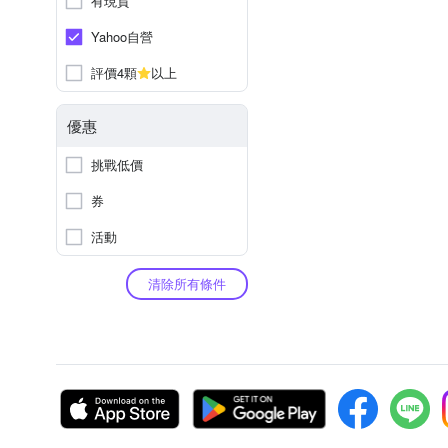
有現貨
Yahoo自營
評價4顆
以上
優惠
挑戰低價
券
活動
清除所有條件