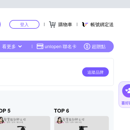
購物車
帳號綁定送
登入
看更多
uniopen 聯名卡
超贈點
追蹤品牌
OP 5
TOP 6
TOP