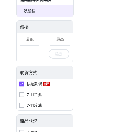
洗髮精
價格
-
確定
取貨方式
快速到貨
7-11常溫
7-11冷凍
商品狀況