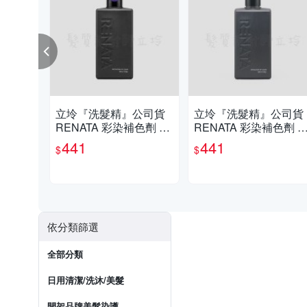
立坽『洗髮精』公司貨
立坽『洗髮精』公司貨
RENATA 彩染補色劑 V1
RENATA 彩染補色劑 V
魅惑紫羅250ml IH05
粉紅泡泡250ml IH05
441
441
$
$
依分類篩選
全部分類
日用清潔/洗沐/美髮
開架品牌美髮染護