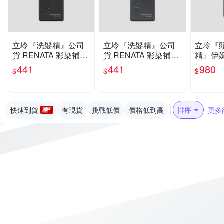
立坽『洗髮精』公司
立坽『洗髮精』公司
立坽『
貨 RENATA 彩染補色
貨 RENATA 彩染補色
精』伊妮
劑 V1魅惑紫羅250ml I
劑 V6粉紅泡泡250ml I
ATA 
441
441
980
$
$
$
H05
H05
髮浴750m
快速到貨
有現貨
挑戰低價
價格低到高
排序
更多