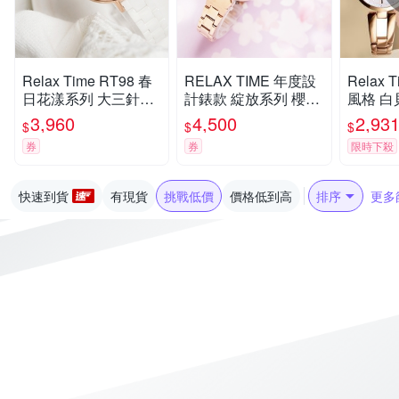
Relax Time RT98 春
RELAX TIME 年度設
Relax
日花漾系列 大三針陶
計錶款 綻放系列 櫻花
風格 白
瓷女錶-白x藍/36mm
手錶-粉紫 RT-72-6 七
氣質女錶
3,960
4,500
2,93
$
$
$
RT-98-5 七夕寵愛季
夕寵愛季 送禮推薦
禮物 推薦
券
券
限時下殺
送禮推薦
快速到貨
有現貨
挑戰低價
價格低到高
排序
更多