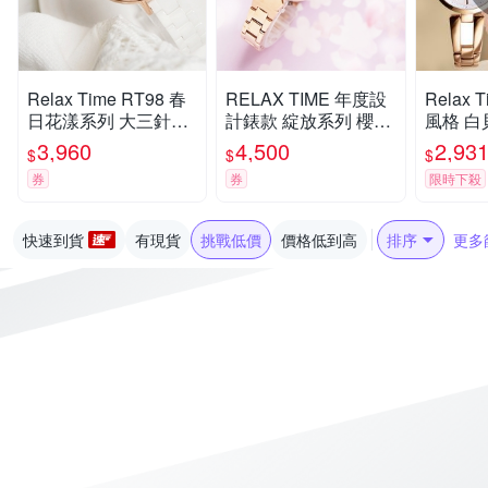
Relax Time RT98 春
RELAX TIME 年度設
Relax
日花漾系列 大三針陶
計錶款 綻放系列 櫻花
風格 白
瓷女錶-白x藍/36mm
手錶-粉紫 RT-72-6 七
氣質女錶
3,960
4,500
2,93
$
$
$
RT-98-5 七夕寵愛季
夕寵愛季 送禮推薦
禮物 推薦
券
券
限時下殺
送禮推薦
快速到貨
有現貨
挑戰低價
價格低到高
排序
更多