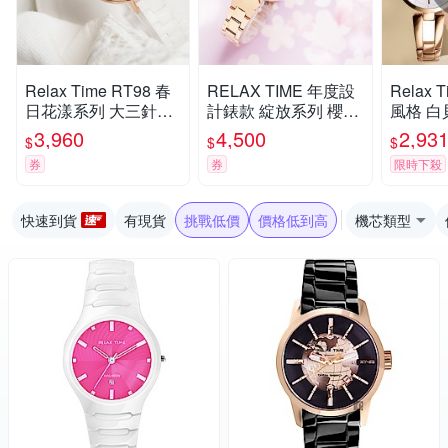
Relax Time RT98 春
RELAX TIME 年度設
Relax
日花漾系列 大三針陶
計錶款 綻放系列 櫻花
風格 白
瓷女錶-白x藍/36mm
手錶-粉紫 RT-72-6 七
氣質女錶
3,960
4,500
2,93
$
$
$
RT-98-5 七夕寵愛季
夕寵愛季 送禮推薦
禮物 推薦
券
券
限時下殺
送禮推薦
快速到貨
有現貨
挑戰低價
價格低到高
機芯類型