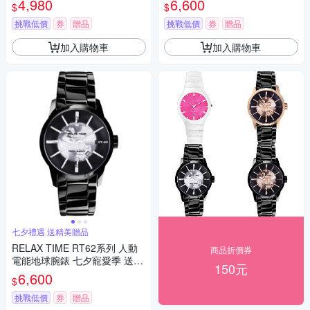
4,980
6,600
$
$
挑戰低價
券
贈品
挑戰低價
券
贈品
加入購物車
加入購物車
七夕禮遇 送精美贈品
RELAX TIME RT62系列 人動
商品折價券
電能地球腕錶 七夕寵愛季 送禮
150元
推薦-銀x黑/45mm
6,600
$
挑戰低價
券
贈品