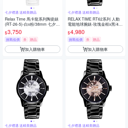
七夕禮遇 送精美贈品
七夕禮遇 送精美贈品
Relax Time 馬卡龍系列陶瓷錶
RELAX TIME RT62系列 人動
(RT-26-5)-白x粉/38mm 七夕寵
電能地球腕錶-玫塊金框x黑/45
愛季 送禮推薦
mm 七夕寵愛季 送禮推薦
3,750
4,980
$
$
挑戰低價
券
贈品
挑戰低價
券
贈品
加入購物車
加入購物車
七夕禮遇 送精美贈品
七夕禮遇 送精美贈品