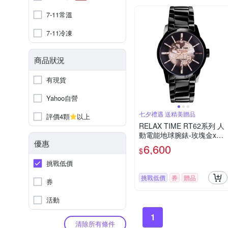
7-11常溫
7-11冷凍
商品狀況
有現貨
Yahoo自營
七夕禮遇 送精美贈品
評價4顆
以上
RELAX TIME RT62系列 人
動電能地球腕錶-玫塊金x黑/
優惠
45mm 七夕寵愛季 送禮推薦
6,600
$
挑戰低價
挑戰低價
券
贈品
券
活動
1
清除所有條件