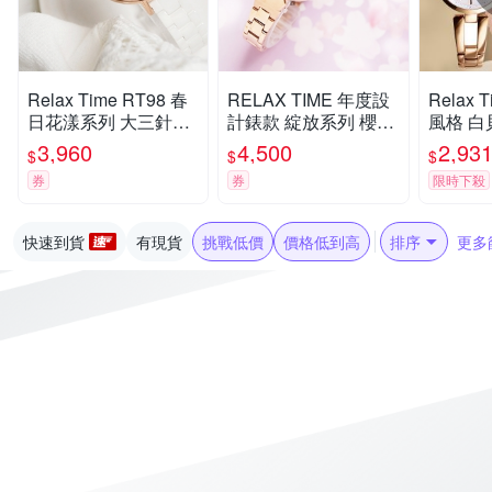
Relax Time RT98 春
RELAX TIME 年度設
Relax
日花漾系列 大三針陶
計錶款 綻放系列 櫻花
風格 白
瓷女錶-白x藍/36mm
手錶-粉紫 RT-72-6 七
氣質女錶
3,960
4,500
2,93
$
$
$
RT-98-5 七夕寵愛季
夕寵愛季 送禮推薦
禮物 推薦
券
券
限時下殺
送禮推薦
快速到貨
有現貨
挑戰低價
價格低到高
排序
更多