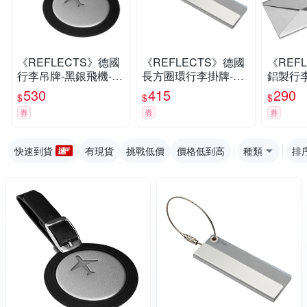
《REFLECTS》德國
《REFLECTS》德國
《REF
行李吊牌-黑銀飛機--
長方圈環行李掛牌-灰-
鋁製行李
行李掛牌 識別吊牌
- 行李吊牌 識別吊牌
行李吊牌
530
415
290
$
$
$
登機牌 姓名牌
機牌 姓
券
券
券
快速到貨
有現貨
挑戰低價
價格低到高
種類
排