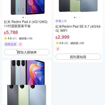
新機上市
紅米 Redmi Pad 2 (4G/128G)
11吋護眼螢幕平板
紅米Redmi Pad SE 8.7 (4G/64
G) WIFI
5,788
$
2,999
$
4.6
(
21
)
總銷量>100
4.8
(
33
)
總銷量>100
挑戰低價
券
券
加入購物車
貨到通知我