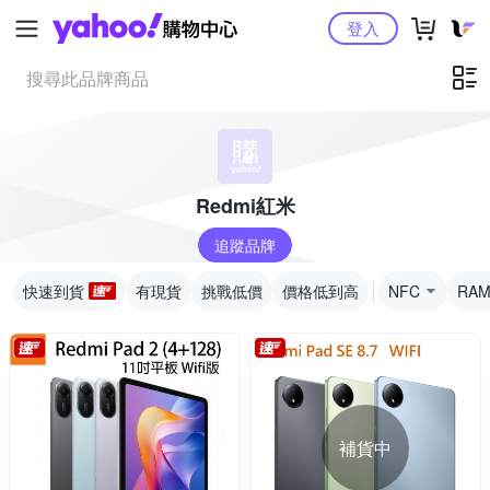
Yahoo購物中心
登入
Redmi紅米
追蹤品牌
快速到貨
有現貨
挑戰低價
價格低到高
NFC
RA
補貨中