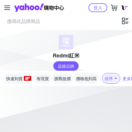
Yahoo購物中心
登入
Redmi紅米
追蹤品牌
快速到貨
有現貨
挑戰低價
價格低到高
排序
更多