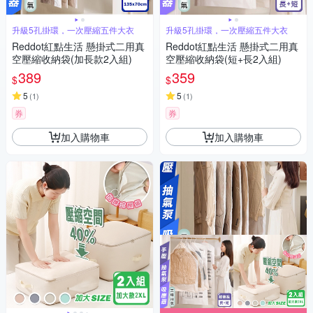
升級5孔掛環，一次壓縮五件大衣
升級5孔掛環，一次壓縮五件大衣
Reddot紅點生活 懸掛式二用真
Reddot紅點生活 懸掛式二用真
空壓縮收納袋(加長款2入組)
空壓縮收納袋(短+長2入組)
389
359
$
$
5
5
(
1
)
(
1
)
券
券
加入購物車
加入購物車