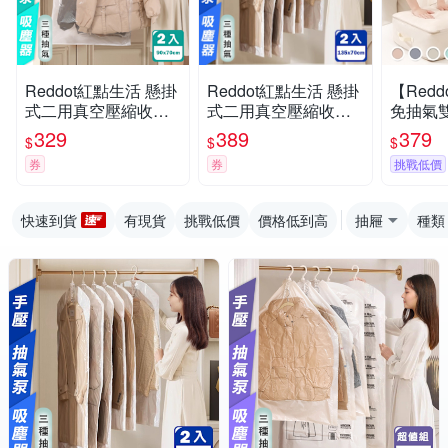
Reddot紅點生活 懸掛
Reddot紅點生活 懸掛
【Red
式二用真空壓縮收納
式二用真空壓縮收納
免抽氣
袋(短款2入組)
袋(加長款2入組)
收納袋-
329
389
379
$
$
$
+加大款
券
券
挑戰低價
快速到貨
有現貨
挑戰低價
價格低到高
抽屜
種類