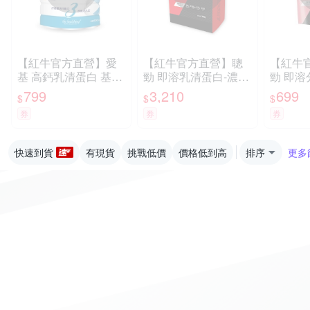
【紅牛官方直營】愛
【紅牛官方直營】聰
【紅牛
基 高鈣乳清蛋白 基力
勁 即溶乳清蛋白-濃情
勁 即溶
三效配方(原味無加糖)
巧克力風味(3公斤)
500g
799
3,210
699
$
$
$
630g
券
券
券
快速到貨
有現貨
挑戰低價
價格低到高
排序
更多