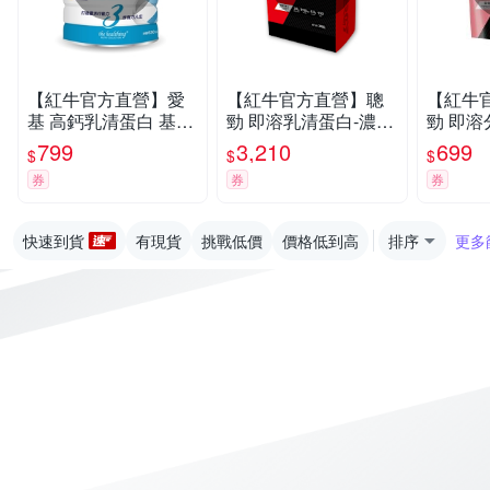
【紅牛官方直營】愛
【紅牛官方直營】聰
【紅牛
基 高鈣乳清蛋白 基力
勁 即溶乳清蛋白-濃情
勁 即溶
三效配方(原味無加糖)
巧克力風味(3公斤)
500g
799
3,210
699
$
$
$
630g
券
券
券
快速到貨
有現貨
挑戰低價
價格低到高
排序
更多