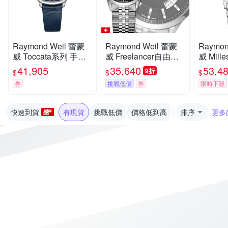
Raymond Weil 蕾蒙
Raymond Weil 蕾蒙
Raymon
威 Toccata系列 手動
威 Freelancer自由騎
威 Mil
上鍊 經典簡約機械腕
士 黑璣刻面自動上鍊
針 經典
41,905
35,640
53,4
9折
$
$
$
錶 父親節 禮物 推薦 3
男款42㎜ R01(2730-
節 禮物 
券
挑戰低價
券
限時下殺
8mm/2280-STC-5000
ST-20001)
2930-S
1
快速到貨
有現貨
挑戰低價
價格低到高
排序
更多