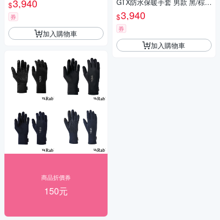
3,940
GTX防水保暖手套 男款 黑/棕褐
$
#QAJ45
3,940
$
券
券
加入購物車
加入購物車
商品折價券
150元