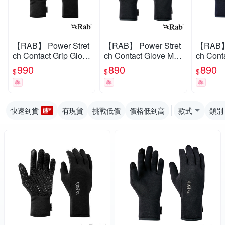
【RAB】 Power Stret
【RAB】 Power Stret
【RAB】 
ch Contact Grip Glove
ch Contact Glove Me
ch Cont
刷毛保暖觸控手套 黑
n 保暖刷毛觸控手套
n 保暖
990
890
890
$
$
$
色 #QAH53
男款 黑 #QAH55
男款 深墨
券
券
券
快速到貨
有現貨
挑戰低價
價格低到高
款式
類別