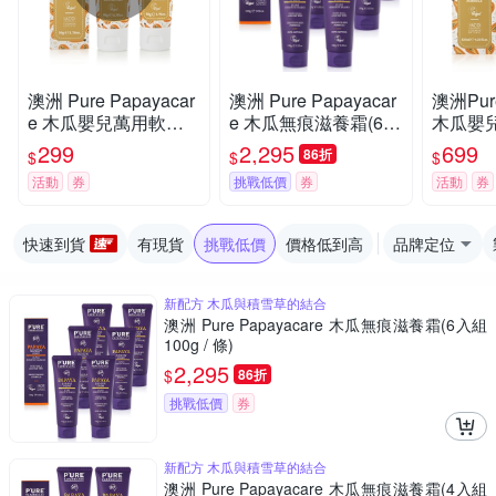
澳洲 Pure Papayacar
澳洲 Pure Papayacar
澳洲Pure
e 木瓜嬰兒萬用軟膏
e 木瓜無痕滋養霜(6入
木瓜嬰
含金盞花(2入組 50g/
組 100g / 條)
(2入組 1
299
2,295
699
86折
$
$
$
條) 即期品-2026年8月
品-20
活動
券
挑戰低價
券
活動
券
16日到期
快速到貨
有現貨
挑戰低價
價格低到高
品牌定位
新配方 木瓜與積雪草的結合
澳洲 Pure Papayacare 木瓜無痕滋養霜(6入組
100g / 條)
2,295
$
86折
挑戰低價
券
新配方 木瓜與積雪草的結合
澳洲 Pure Papayacare 木瓜無痕滋養霜(4入組