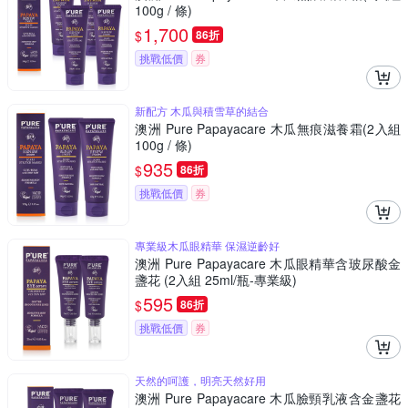
100g / 條)
1,700
$
86折
挑戰低價
券
新配方 木瓜與積雪草的結合
澳洲 Pure Papayacare 木瓜無痕滋養霜(2入組
100g / 條)
935
$
86折
挑戰低價
券
專業級木瓜眼精華 保濕逆齡好
澳洲 Pure Papayacare 木瓜眼精華含玻尿酸金
盞花 (2入組 25ml/瓶-專業級)
595
$
86折
挑戰低價
券
天然的呵護，明亮天然好用
澳洲 Pure Papayacare 木瓜臉頸乳液含金盞花