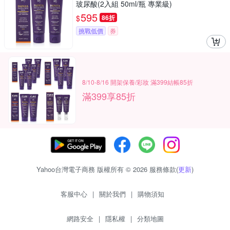
玻尿酸(2入組 50ml/瓶 專業級)
595
$
86折
挑戰低價
券
8/10-8/16 開架保養/彩妝 滿399結帳85折
滿399享85折
Yahoo台灣電子商務 版權所有 © 2026 服務條款(
更新
)
客服中心
|
關於我們
|
購物須知
網路安全
|
隱私權
|
分類地圖