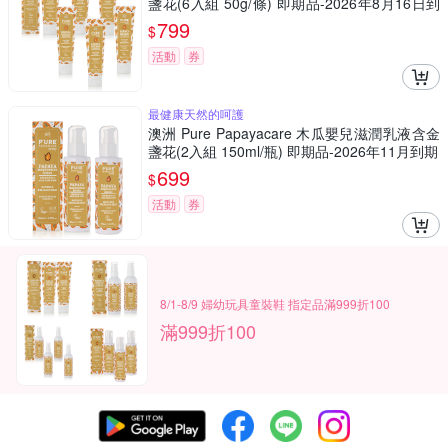
盞花(6入組 50g/條) 即期品-2026年8月16日到
期
799
$
活動
券
最健康天然的呵護
澳洲 Pure Papayacare 木瓜嬰兒滋潤乳液含金
盞花(2入組 150ml/瓶) 即期品-2026年11月到期
699
$
活動
券
8/1-8/9 婦幼玩具童裝鞋 指定品滿999折100
滿999折100