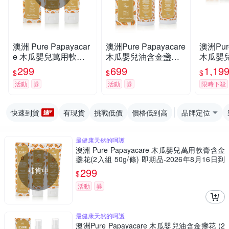
澳洲 Pure Papayacar
澳洲Pure Papayacare
澳洲Pure
e 木瓜嬰兒萬用軟膏
木瓜嬰兒油含金盞花
木瓜嬰
含金盞花(2入組 50g/
(2入組 125ml/瓶) 即期
(4入組 1
299
699
1,19
$
$
$
條) 即期品-2026年8月
品-2027年1月到期
活動
券
活動
券
限時下殺
16日到期
快速到貨
有現貨
挑戰低價
價格低到高
品牌定位
最健康天然的呵護
澳洲 Pure Papayacare 木瓜嬰兒萬用軟膏含金
盞花(2入組 50g/條) 即期品-2026年8月16日到
期
補貨中
299
$
活動
券
最健康天然的呵護
澳洲Pure Papayacare 木瓜嬰兒油含金盞花 (2