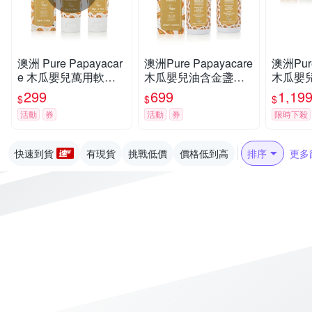
澳洲 Pure Papayacar
澳洲Pure Papayacare
澳洲Pure
e 木瓜嬰兒萬用軟膏
木瓜嬰兒油含金盞花
木瓜嬰
含金盞花(2入組 50g/
(2入組 125ml/瓶) 即期
(4入組 1
299
699
1,19
$
$
$
條) 即期品-2026年8月
品-2027年1月到期
活動
券
活動
券
限時下殺
16日到期
快速到貨
有現貨
挑戰低價
價格低到高
排序
更多